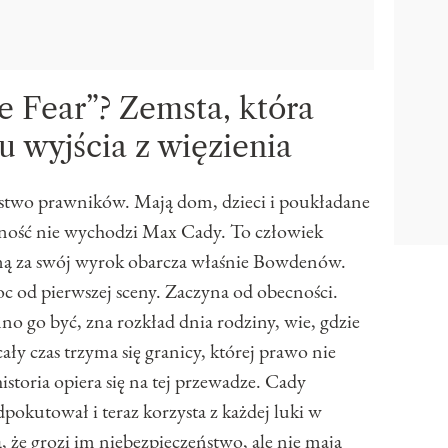
e Fear”? Zemsta, która
u wyjścia z więzienia
two prawników. Mają dom, dzieci i poukładane
ność nie wychodzi Max Cady. To człowiek
winą za swój wyrok obarcza właśnie Bowdenów.
c od pierwszej sceny. Zaczyna od obecności.
no go być, zna rozkład dnia rodziny, wie, gdzie
cały czas trzyma się granicy, której prawo nie
storia opiera się na tej przewadze. Cady
pokutował i teraz korzysta z każdej luki w
 że grozi im niebezpieczeństwo, ale nie mają