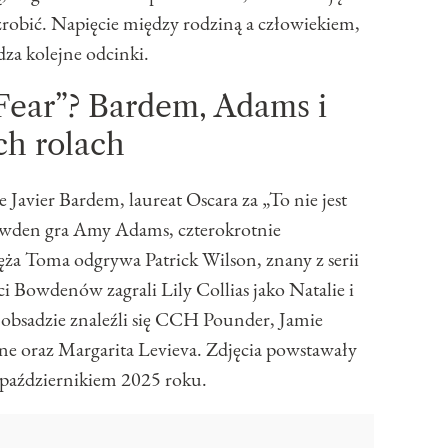
zrobić. Napięcie między rodziną a człowiekiem,
za kolejne odcinki.
Fear”? Bardem, Adams i
ch rolach
Javier Bardem, laureat Oscara za „To nie jest
Bowden gra Amy Adams, czterokrotnie
ża Toma odgrywa Patrick Wilson, znany z serii
 Bowdenów zagrali Lily Collias jako Natalie i
 obsadzie znaleźli się CCH Pounder, Jamie
e oraz Margarita Levieva. Zdjęcia powstawały
 październikiem 2025 roku.