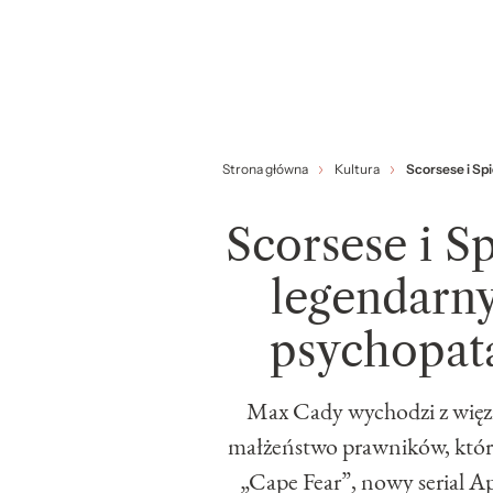
Strona główna
Kultura
Scorsese i Sp
Scorsese i S
legendarny
psychopat
Max Cady wychodzi z więzie
małżeństwo prawników, które
„Cape Fear”, nowy serial A