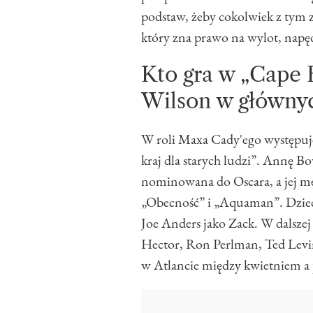
podstaw, żeby cokolwiek z tym 
który zna prawo na wylot, napęd
Kto gra w „Cape 
Wilson w główny
W roli Maxa Cady'ego występuje 
kraj dla starych ludzi”. Annę 
nominowana do Oscara, a jej mę
„Obecność” i „Aquaman”. Dzieci
Joe Anders jako Zack. W dalszej
Hector, Ron Perlman, Ted Levin
w Atlancie między kwietniem a