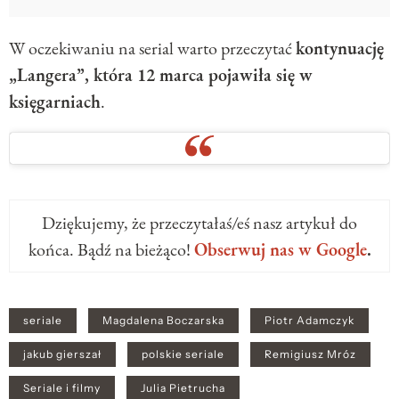
W oczekiwaniu na serial warto przeczytać
kontynuację
„Langera”, która 12 marca pojawiła się w
księgarniach
.
Dziękujemy, że przeczytałaś/eś nasz artykuł do
końca. Bądź na bieżąco!
Obserwuj nas w Google
.
seriale
Magdalena Boczarska
Piotr Adamczyk
jakub gierszał
polskie seriale
Remigiusz Mróz
Seriale i filmy
Julia Pietrucha