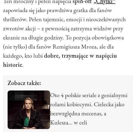
Ten mroczny i pełen napięcia
spin-off
„Chyłki”
zapowiada się jako prawdziwa gratka dla fanów
thrillerów. Pełen tajemnic, emocji i nieoczekiwanych
zwrotów akcji – z pewnością zatrzyma widzów przy
ekranie na długie godziny. To pozycja obowiązkowa
(nie tylko) dla fanów Remigiusza Mroza, ale dla
każdego, kto lubi
dobre, trzymające w napięciu
historie
.
Zobacz także:
Oto 4 polskie seriale z genialnymi
rolami kobiecymi. Cielecka jako
bezwzględna mecenas, a
Kulesza… w celi