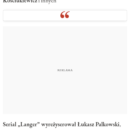
Kościukiewicz
i innych
Serial „Langer” wyreżyserował Łukasz Palkowski
,