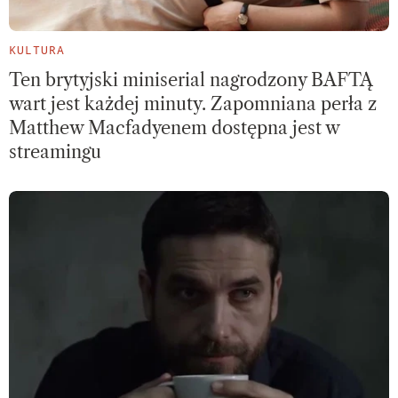
KULTURA
Ten brytyjski miniserial nagrodzony BAFTĄ
wart jest każdej minuty. Zapomniana perła z
Matthew Macfadyenem dostępna jest w
streamingu