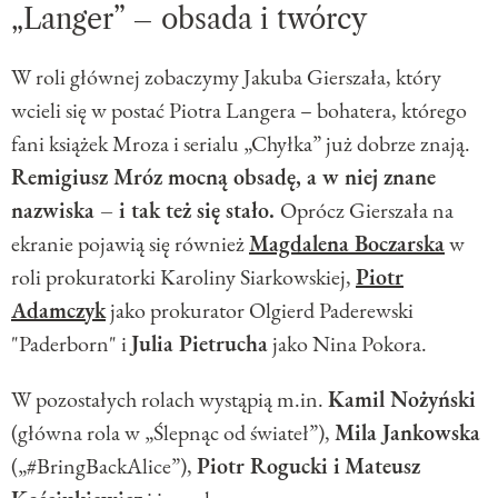
„Langer” – obsada i twórcy
W roli głównej zobaczymy Jakuba Gierszała, który
wcieli się w postać Piotra Langera – bohatera, którego
fani książek Mroza i serialu „Chyłka” już dobrze znają.
Remigiusz Mróz mocną obsadę, a w niej znane
nazwiska – i tak też się stało.
Oprócz Gierszała na
ekranie pojawią się również
Magdalena Boczarska
w
roli prokuratorki Karoliny Siarkowskiej,
Piotr
Adamczyk
jako prokurator Olgierd Paderewski
"Paderborn" i
Julia Pietrucha
jako Nina Pokora.
W pozostałych rolach wystąpią m.in.
Kamil Nożyński
(główna rola w „Ślepnąc od świateł”),
Mila Jankowska
(„#BringBackAlice”),
Piotr Rogucki i
Mateusz