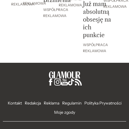
WSPÓŁPRACA
Już mam
REKLAMOWA
REKLAMOWA
REKLAMOWA
REKLAMOWA
WSPÓŁPRACA
absolutną
REKLAMOWA
obsesję na
ich
punkcie
WSPÓŁPRACA
REKLAMOWA
Kontakt
Redakcja
Reklama
Regulamin
Polityka Prywatności
Moje zgody