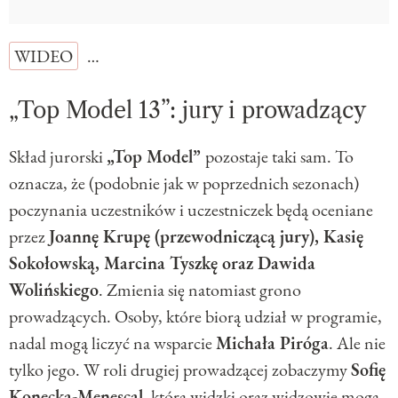
WIDEO
…
„Top Model 13”: jury i prowadzący
Skład jurorski
„Top Model”
pozostaje taki sam. To
oznacza, że (podobnie jak w poprzednich sezonach)
poczynania uczestników i uczestniczek będą oceniane
przez
Joannę Krupę (przewodniczącą jury), Kasię
Sokołowską, Marcina Tyszkę oraz Dawida
Wolińskiego
. Zmienia się natomiast grono
prowadzących. Osoby, które biorą udział w programie,
nadal mogą liczyć na wsparcie
Michała Piróga
. Ale nie
tylko jego. W roli drugiej prowadzącej zobaczymy
Sofię
Konecką-Menescal
, którą widzki oraz widzowie mogą