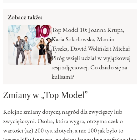
Zobacz także:
Top Model 10: Joanna Krupa,
Kasia Sokołowska, Marcin
Tyszka, Dawid Woliński i Michał
Piróg wzięli udział w wyjątkowej
sesji zdjęciowej. Co działo się za
kulisami?
Zmiany w „Top Model”
Kolejne zmiany dotyczą nagród dla zwycięzcy lub
zwyciężczyni. Osoba, która wygra, otrzyma czek o
wartości (aż) 200 tys. złotych, a nie 100 jak było to
jeszcze kilka lat temu, podpisze kontrakt z profesjonalną