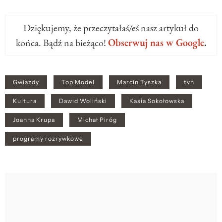
Dziękujemy, że przeczytałaś/eś nasz artykuł do
końca. Bądź na bieżąco!
Obserwuj nas w Google
.
Gwiazdy
Top Model
Marcin Tyszka
tvn
Kultura
Dawid Woliński
Kasia Sokołowska
Joanna Krupa
Michał Piróg
programy rozrywkowe