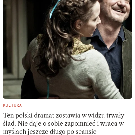
KULTURA
Ten polski dramat zostawia w widzu trwały
ślad. Nie daje o sobie zapomnieć i wraca w
myślach jeszcze długo po seansie