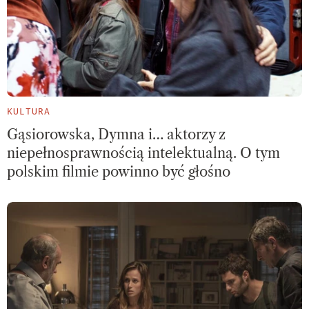
KULTURA
Gąsiorowska, Dymna i… aktorzy z
niepełnosprawnością intelektualną. O tym
polskim filmie powinno być głośno