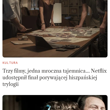
KULTURA
Trzy filmy, jedna mroczna tajemnica… Netflix
udostępnił finał porywającej hiszpańskiej
trylogii