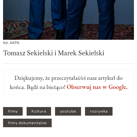
fot. AKPA
Tomasz Sekielski i Marek Sekielski
Dziękujemy, że przeczytałaś/eś nasz artykuł do
końca. Bądź na bieżąco!
Obserwuj nas w Google
.
filmy
Kultura
youtube
rozrywka
filmy dokumentalne