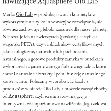
nawilżające Aquasphere Oio Lab
Marka
Oio Lab
w produkcji swoich kosmetyków
wykorzystuje nie tylko innowacyjne rozwiązania, ale
również zachowuje głęboki szacunek dla naszej planety.
Nie testuje ich na zwierzętach (posiadają certyfikat
wegański PETA), używa składników certyfikowanych
jako ekologiczne, naturalne lub pochodzenia
naturalnego, a gotowe produkty zamyka w butelkach
wykonanych z patentowanego fioletowego szkła, które
chroni naturalne ekstrakty i pełni funkcję naturalnego
konserwantu. Polecamy wypróbować każdy z
produktów w ofercie Oio Lab, a możecie zacząć choćby
od
Aquasphere
, czyli serum zapewniającego
intensywne, wielopoziomowe nawilżenie. Jego żelowa
konsystencja idealnie wchłania się, zapobiega utracie