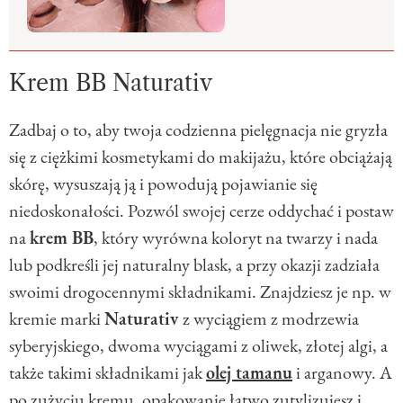
Krem BB Naturativ
Zadbaj o to, aby twoja codzienna pielęgnacja nie gryzła
się z ciężkimi kosmetykami do makijażu, które obciążają
skórę, wysuszają ją i powodują pojawianie się
niedoskonałości. Pozwól swojej cerze oddychać i postaw
na
krem BB
, który wyrówna koloryt na twarzy i nada
lub podkreśli jej naturalny blask, a przy okazji zadziała
swoimi drogocennymi składnikami. Znajdziesz je np. w
kremie marki
Naturativ
z wyciągiem z modrzewia
syberyjskiego, dwoma wyciągami z oliwek, złotej algi, a
także takimi składnikami jak
olej tamanu
i arganowy. A
po zużyciu kremu, opakowanie łatwo zutylizujesz i