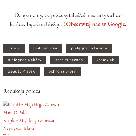
Dziękujemy, że przeczytałaś/eś nasz artykuł do
końca. Bądź na bieżąco!
Obserwuj nas w Google
.
Uroda
makijaż brwi
pielęgnacja twarzy
pielęgnacja skóry
cera mieszana
kremy bb
Beauty PIątek
ochrona skóry
Redakcja poleca
Marc O'Polo
Klapki z Miękkiego Zamszu
Najwyższa Jakość