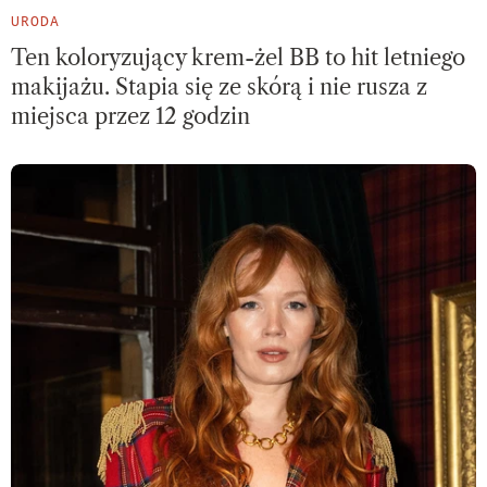
URODA
Ten koloryzujący krem-żel BB to hit letniego
makijażu. Stapia się ze skórą i nie rusza z
miejsca przez 12 godzin