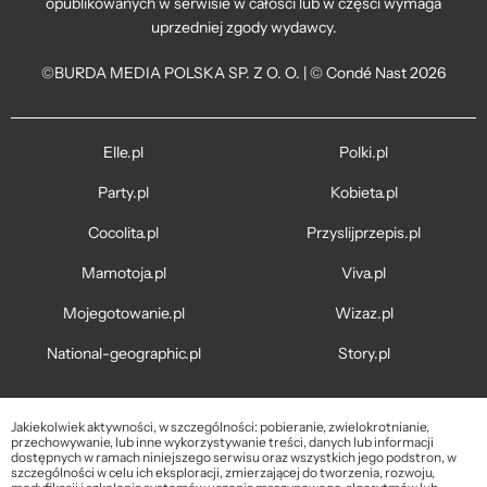
opublikowanych w serwisie w całości lub w części wymaga
uprzedniej zgody wydawcy.
©BURDA MEDIA POLSKA SP. Z O. O. | © Condé Nast 2026
Elle.pl
Polki.pl
Party.pl
Kobieta.pl
Cocolita.pl
Przyslijprzepis.pl
Mamotoja.pl
Viva.pl
Mojegotowanie.pl
Wizaz.pl
National-geographic.pl
Story.pl
Jakiekolwiek aktywności, w szczególności: pobieranie, zwielokrotnianie,
przechowywanie, lub inne wykorzystywanie treści, danych lub informacji
dostępnych w ramach niniejszego serwisu oraz wszystkich jego podstron, w
szczególności w celu ich eksploracji, zmierzającej do tworzenia, rozwoju,