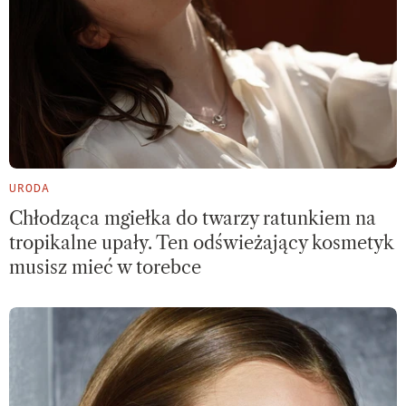
URODA
Chłodząca mgiełka do twarzy ratunkiem na
tropikalne upały. Ten odświeżający kosmetyk
musisz mieć w torebce