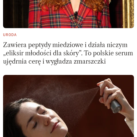
URODA
Zawiera peptydy miedziowe i działa niczym
„eliksir młodości dla skóry”. To polskie serum
ujędrnia cerę i wygładza zmarszczki