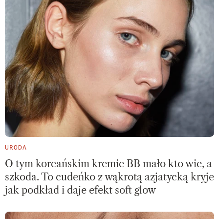
URODA
O tym koreańskim kremie BB mało kto wie, a
szkoda. To cudeńko z wąkrotą azjatycką kryje
jak podkład i daje efekt soft glow