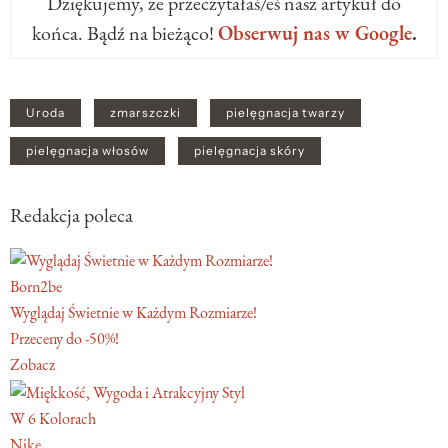
Dziękujemy, że przeczytałaś/eś nasz artykuł do
końca. Bądź na bieżąco!
Obserwuj nas w Google
.
Uroda
zmarszczki
pielęgnacja twarzy
pielęgnacja włosów
pielęgnacja skóry
Redakcja poleca
Born2be
Wyglądaj Świetnie w Każdym Rozmiarze!
Przeceny do -50%!
Zobacz
W 6 Kolorach
Nike