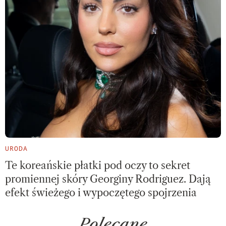
URODA
Te koreańskie płatki pod oczy to sekret
promiennej skóry Georginy Rodriguez. Dają
efekt świeżego i wypoczętego spojrzenia
Polecane