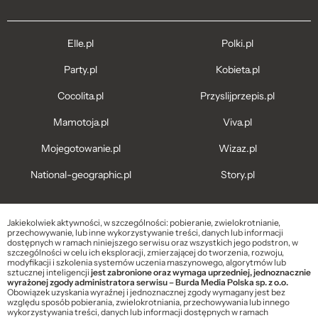
Elle.pl
Polki.pl
Party.pl
Kobieta.pl
Cocolita.pl
Przyslijprzepis.pl
Mamotoja.pl
Viva.pl
Mojegotowanie.pl
Wizaz.pl
National-geographic.pl
Story.pl
Jakiekolwiek aktywności, w szczególności: pobieranie, zwielokrotnianie,
przechowywanie, lub inne wykorzystywanie treści, danych lub informacji
dostępnych w ramach niniejszego serwisu oraz wszystkich jego podstron, w
szczególności w celu ich eksploracji, zmierzającej do tworzenia, rozwoju,
modyfikacji i szkolenia systemów uczenia maszynowego, algorytmów lub
sztucznej inteligencji
jest zabronione oraz wymaga uprzedniej, jednoznacznie
wyrażonej zgody administratora serwisu – Burda Media Polska sp. z o.o.
Obowiązek uzyskania wyraźnej i jednoznacznej zgody wymagany jest bez
względu sposób pobierania, zwielokrotniania, przechowywania lub innego
wykorzystywania treści, danych lub informacji dostępnych w ramach