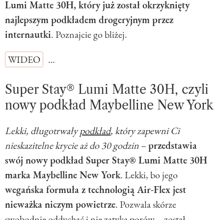
Lumi Matte 30H, który już został okrzyknięty
najlepszym podkładem drogeryjnym przez
internautki
. Poznajcie go bliżej.
WIDEO
…
Super Stay® Lumi Matte 30H, czyli
nowy podkład Maybelline New York
Lekki, długotrwały
podkład
, który zapewni Ci
nieskazitelne krycie aż do 30 godzin
–
przedstawia
swój nowy podkład Super Stay® Lumi Matte 30H
marka Maybelline New York
. Lekki, bo jego
wegańska formuła z technologią Air-Flex jest
nieważka niczym powietrze
. Pozwala skórze
swobodnie oddychać i nie zatyka porów – został