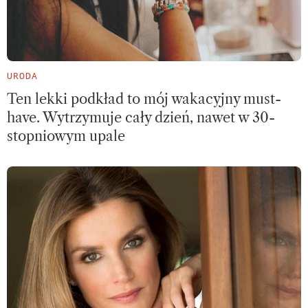
URODA
Ten lekki podkład to mój wakacyjny must-
have. Wytrzymuje cały dzień, nawet w 30-
stopniowym upale