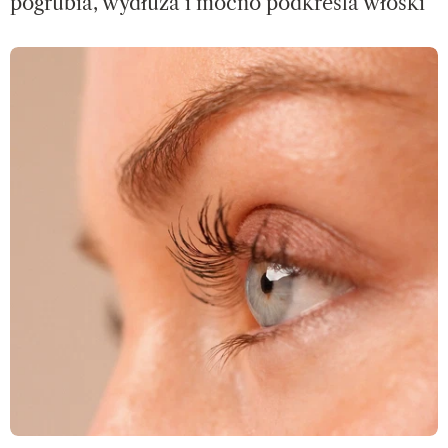
pogrubia, wydłuża i mocno podkreśla włoski