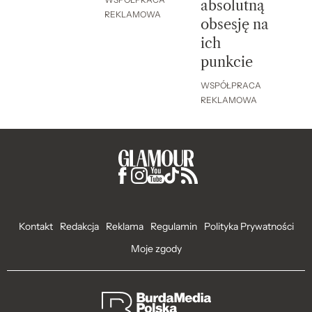
WSPÓŁPRACA
absolutną
REKLAMOWA
obsesję na
ich
punkcie
WSPÓŁPRACA
REKLAMOWA
Kontakt
Redakcja
Reklama
Regulamin
Polityka Prywatności
Moje zgody