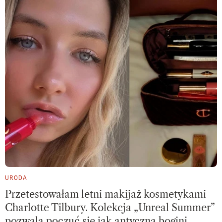
URODA
Przetestowałam letni makijaż kosmetykami
Charlotte Tilbury. Kolekcja „Unreal Summer”
pozwala poczuć się jak antyczna bogini