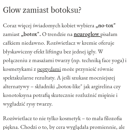
Glow zamiast botoksu?
Coraz więcej świadomych kobiet wybiera
„no-tox"
zamiast
„botox".
O trendzie na
neuroglow
pisałam
całkiem niedawno. Rozświetlacz w kremie oferuje
błyskawiczny efekt liftingu bez jednej igły. W
połączeniu z masażami twarzy (np. techniką face yoga) i
kosmetykami z
peptydami
może przynieść równie
spektakularne rezultaty. A jeśli szukasz mocniejszej
alternatywy – składniki „botox-like" jak argirelina czy
konotoksyna potrafią skutecznie rozluźnić mięśnie i
wygładzić rysy twarzy.
Rozświetlacz to nie tylko kosmetyk – to mała filozofia
piękna. Chodzi o to, by cera wyglądała promiennie, ale