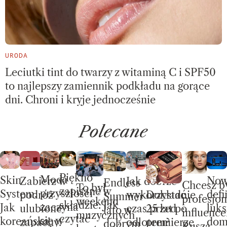
URODA
Leciutki tint do twarzy z witaminą C i SPF50
to najlepszy zamiennik podkładu na gorące
dni. Chroni i kryje jednocześnie
Polecane
Piękno
Moda
Skin
No
Jak dobrze
Zabierz w
Endless
Chcesz b
To był
zapisane w
przyszłości
System.
defi
wykorzystać
Dokładnie
podróż
Summer –
profesjon
weekend
składzie. Jak
zaczyna
Jak
luks
czas przed
25 lat po
ulubione
lato w
influence
muzycznych
czytać
się w
koreańska
do
odlotem?
premierze
zapachy.
dobrym
Rusza