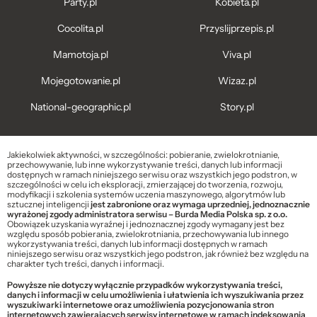
Party.pl
Kobieta.pl
Cocolita.pl
Przyslijprzepis.pl
Mamotoja.pl
Viva.pl
Mojegotowanie.pl
Wizaz.pl
National-geographic.pl
Story.pl
Jakiekolwiek aktywności, w szczególności: pobieranie, zwielokrotnianie,
przechowywanie, lub inne wykorzystywanie treści, danych lub informacji
dostępnych w ramach niniejszego serwisu oraz wszystkich jego podstron, w
szczególności w celu ich eksploracji, zmierzającej do tworzenia, rozwoju,
modyfikacji i szkolenia systemów uczenia maszynowego, algorytmów lub
sztucznej inteligencji
jest zabronione oraz wymaga uprzedniej, jednoznacznie
wyrażonej zgody administratora serwisu – Burda Media Polska sp. z o.o.
Obowiązek uzyskania wyraźnej i jednoznacznej zgody wymagany jest bez
względu sposób pobierania, zwielokrotniania, przechowywania lub innego
wykorzystywania treści, danych lub informacji dostępnych w ramach
niniejszego serwisu oraz wszystkich jego podstron, jak również bez względu na
charakter tych treści, danych i informacji.
Powyższe nie dotyczy wyłącznie przypadków wykorzystywania treści,
danych i informacji w celu umożliwienia i ułatwienia ich wyszukiwania przez
wyszukiwarki internetowe oraz umożliwienia pozycjonowania stron
internetowych zawierających serwisy internetowe w ramach indeksowania