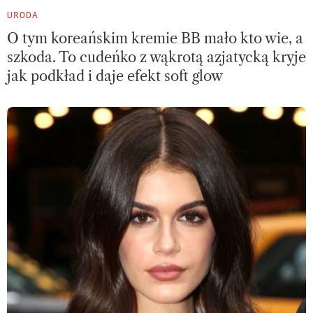
URODA
O tym koreańskim kremie BB mało kto wie, a
szkoda. To cudeńko z wąkrotą azjatycką kryje
jak podkład i daje efekt soft glow