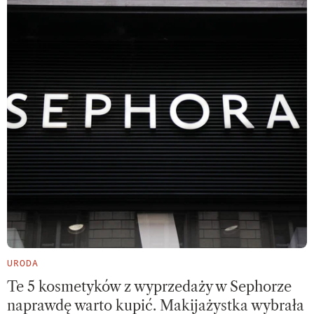
URODA
Te 5 kosmetyków z wyprzedaży w Sephorze
naprawdę warto kupić. Makijażystka wybrała