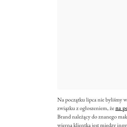
Na początku lipca nie byliśmy w
związku z ogłoszeniem, że
na p
Brand należący do znanego mak
wierną klientką jest między in