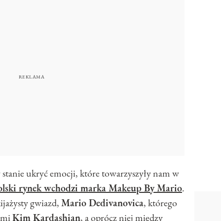
 stanie ukryć emocji, które towarzyszyły nam w
olski rynek wchodzi marka Makeup By Mario
.
ijażysty gwiazd,
Mario Dedivanovica
, którego
nymi
Kim Kardashian
, a oprócz niej między