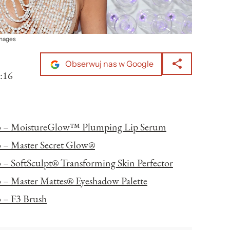
Images
Obserwuj nas w Google
:16
o – MoistureGlow™ Plumping Lip Serum
 – Master Secret Glow®
– SoftSculpt® Transforming Skin Perfector
– Master Mattes® Eyeshadow Palette
 – F3 Brush