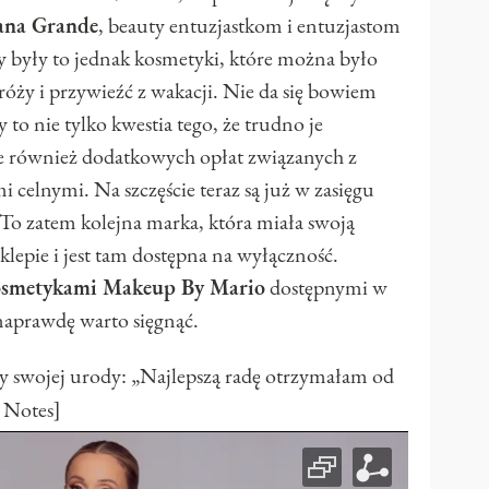
ana Grande
, beauty entuzjastkom i entuzjastom
ry były to jednak kosmetyki, które można było
óży i przywieźć z wakacji. Nie da się bowiem
 to nie tylko kwestia tego, że trudno je
e również dodatkowych opłat związanych z
 celnymi. Na szczęście teraz są już w zasięgu
 To zatem kolejna marka, która miała swoją
klepie i jest tam dostępna na wyłączność.
osmetykami Makeup By Mario
dostępnymi w
 naprawdę warto sięgnąć.
y swojej urody: „Najlepszą radę otrzymałam od
 Notes]