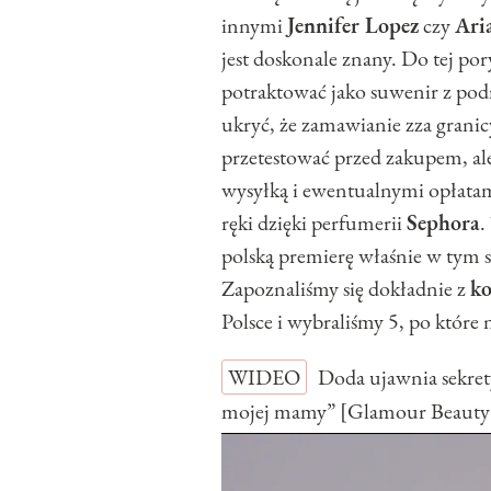
innymi
Jennifer Lopez
czy
Ari
jest doskonale znany. Do tej po
potraktować jako suwenir z podr
ukryć, że zamawianie zza granicy
przetestować przed zakupem, al
wysyłką i ewentualnymi opłatami
ręki dzięki perfumerii
Sephora
.
polską premierę właśnie w tym s
Zapoznaliśmy się dokładnie z
k
Polsce i wybraliśmy 5, po które
WIDEO
Doda ujawnia sekret
mojej mamy” [Glamour Beauty