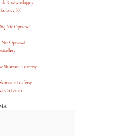
ik Rozświetlający
ikolowy 5%
 Nie Oprzesz!
stsellery
Skórzane Loafersy
Na Co Dzień
AMA