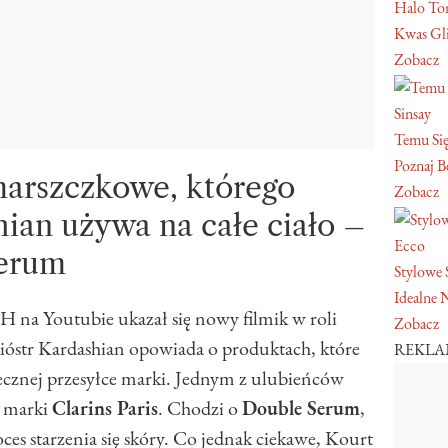
Halo Ton
Kwas Gl
Zobacz
Sinsay
Temu Się
Poznaj Be
arszczkowe, którego
Zobacz
ian używa na całe ciało –
Ecco
Serum
Stylowe 
Idealne 
 na Youtubie ukazał się nowy filmik w roli
Zobacz
sióstr Kardashian opowiada o produktach, które
REKL
tecznej przesyłce marki. Jednym z ulubieńców
m marki
Clarins Paris
. Chodzi o
Double Serum
,
ces starzenia się skóry. Co jednak ciekawe, Kourt