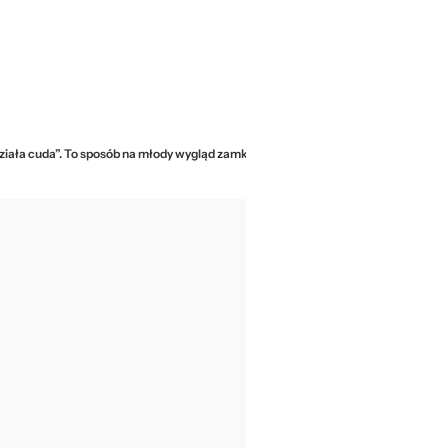
ziała cuda”. To sposób na młody wygląd zamknięty w szklanym opakowaniu?