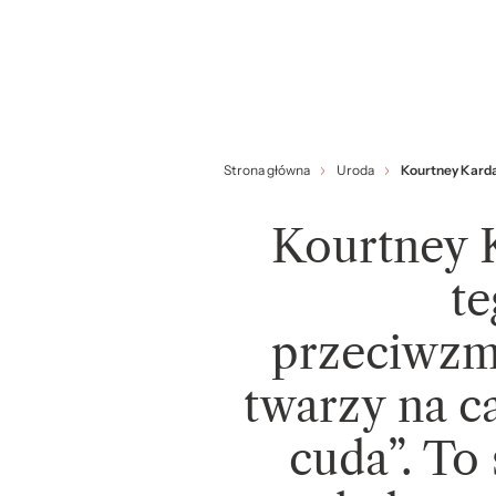
Strona główna
Uroda
Kourtney Karda
Kourtney 
t
przeciwzm
twarzy na ca
cuda”. To