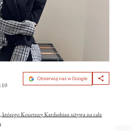
Obserwuj nas w Google
:10
 którego Kourtney Kardashian używa na całe
m