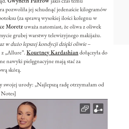
ląd.
Gwyneth Paltrow
jakiś czas temu
ra pozwoliła jej schudnąć jedenaście kilogramów
botoksu (za sprawą wysokiej ilości kolegnu w
ce Moretz
uważa natomiast, że oliwa z oliwek
mycie grubej warstwy telewizyjnego makijażu.
raz w dużo lepszej kondycji dzięki oliwie
–
 z „Allure”.
Kourtney Kardashian
dołączyła do
ne nawyki pielęgnacyjne mają stać za
wą skórą.
y swojej urody: „Najlepszą radę otrzymałam od
 Notes]