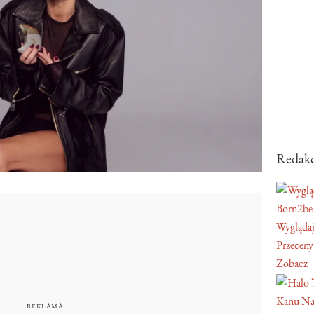
Redakc
Born2be
Wyglądaj
Przeceny
Zobacz
Kanu Na