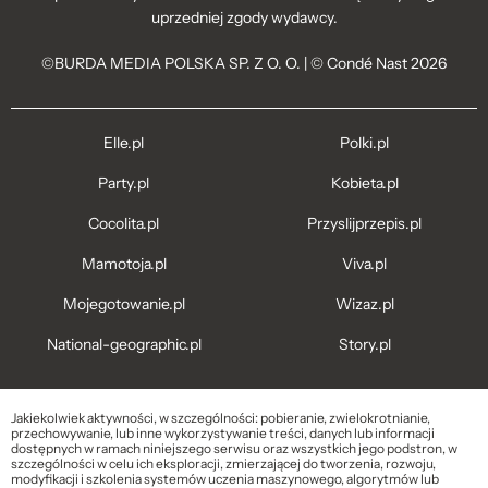
uprzedniej zgody wydawcy.
©BURDA MEDIA POLSKA SP. Z O. O. | © Condé Nast 2026
Elle.pl
Polki.pl
Party.pl
Kobieta.pl
Cocolita.pl
Przyslijprzepis.pl
Mamotoja.pl
Viva.pl
Mojegotowanie.pl
Wizaz.pl
National-geographic.pl
Story.pl
Jakiekolwiek aktywności, w szczególności: pobieranie, zwielokrotnianie,
przechowywanie, lub inne wykorzystywanie treści, danych lub informacji
dostępnych w ramach niniejszego serwisu oraz wszystkich jego podstron, w
szczególności w celu ich eksploracji, zmierzającej do tworzenia, rozwoju,
modyfikacji i szkolenia systemów uczenia maszynowego, algorytmów lub