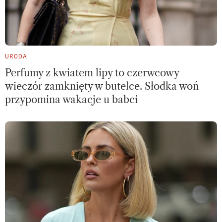
URODA
Perfumy z kwiatem lipy to czerwcowy
wieczór zamknięty w butelce. Słodka woń
przypomina wakacje u babci