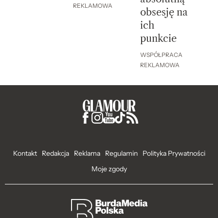
REKLAMOWA
obsesję na
ich
punkcie
WSPÓŁPRACA
REKLAMOWA
Kontakt
Redakcja
Reklama
Regulamin
Polityka Prywatności
Moje zgody