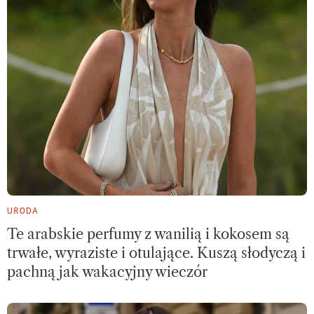
URODA
Te arabskie perfumy z wanilią i kokosem są
trwałe, wyraziste i otulające. Kuszą słodyczą i
pachną jak wakacyjny wieczór