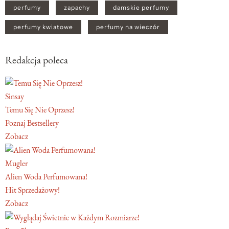
perfumy
zapachy
damskie perfumy
perfumy kwiatowe
perfumy na wieczór
Redakcja poleca
Sinsay
Temu Się Nie Oprzesz!
Poznaj Bestsellery
Zobacz
Mugler
Alien Woda Perfumowana!
Hit Sprzedażowy!
Zobacz