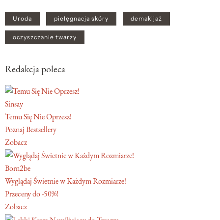
Uroda
pielęgnacja skóry
demakijaż
oczyszczanie twarzy
Redakcja poleca
Sinsay
Temu Się Nie Oprzesz!
Poznaj Bestsellery
Zobacz
Born2be
Wyglądaj Świetnie w Każdym Rozmiarze!
Przeceny do -50%!
Zobacz