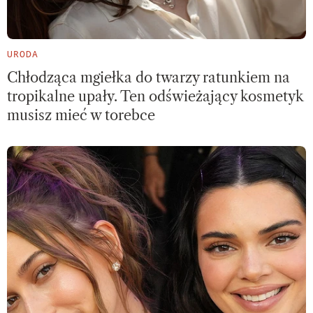
URODA
Chłodząca mgiełka do twarzy ratunkiem na
tropikalne upały. Ten odświeżający kosmetyk
musisz mieć w torebce