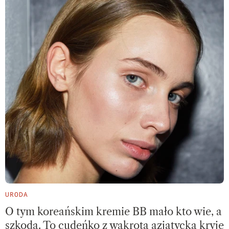
URODA
O tym koreańskim kremie BB mało kto wie, a
szkoda. To cudeńko z wąkrotą azjatycką kryje