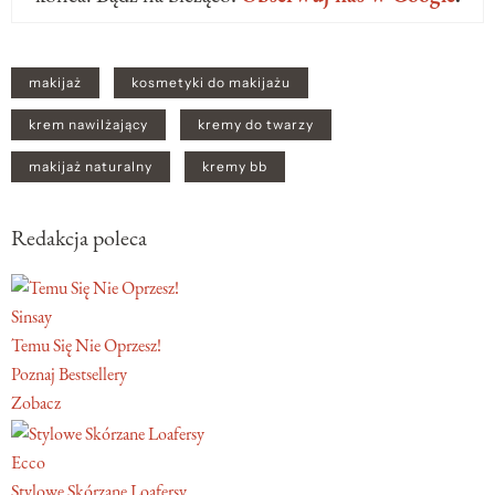
makijaż
kosmetyki do makijażu
krem nawilżający
kremy do twarzy
makijaż naturalny
kremy bb
Redakcja poleca
Sinsay
Temu Się Nie Oprzesz!
Poznaj Bestsellery
Zobacz
Ecco
Stylowe Skórzane Loafersy