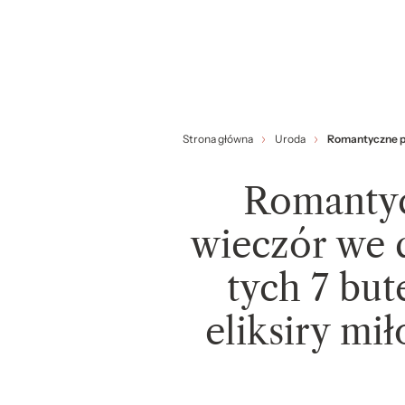
Strona główna
Uroda
Romantyczne per
Romantyc
wieczór we d
tych 7 bu
eliksiry mił