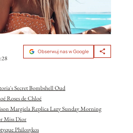
Obserwuj nas w Google
:28
oria's Secret Bombshell Oud
oé Roses de Chloé
son Margiela Replica Lazy Sunday Morning
r Miss Dior
tyque Philosykos