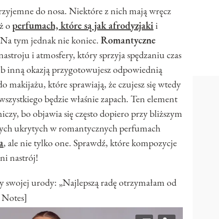
przyjemne do nosa. Niektóre z nich mają wręcz
uż o
perfumach, które są jak afrodyzjaki
i
 Na tym jednak nie koniec.
Romantyczne
troju i atmosfery, który sprzyja spędzaniu czas
lub inną okazją przygotowujesz odpowiednią
 do makijażu, które sprawiają, że czujesz się wtedy
 wszystkiego będzie właśnie zapach. Ten element
niczy, bo objawia się często dopiero przy bliższym
wych ukrytych w romantycznych perfumach
a
, ale nie tylko one. Sprawdź, które kompozycje
i nastrój!
y swojej urody: „Najlepszą radę otrzymałam od
 Notes]