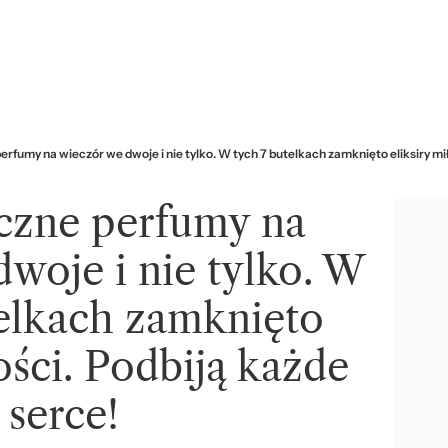
fumy na wieczór we dwoje i nie tylko. W tych 7 butelkach zamknięto eliksiry mił
zne perfumy na
woje i nie tylko. W
telkach zamknięto
ości. Podbiją każde
serce!