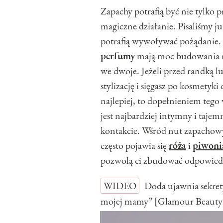
Zapachy potrafią być nie tylko 
magiczne działanie. Pisaliśmy j
potrafią wywoływać pożądanie.
perfumy
mają moc budowania nas
we dwoje. Jeżeli przed randką 
stylizację i sięgasz po kosmetyki
najlepiej, to dopełnieniem tego
jest najbardziej intymny i tajem
kontakcie. Wśród nut zapacho
często pojawia się
róża
i
piwoni
pozwolą ci zbudować odpowiedn
WIDEO
Doda ujawnia sekret
mojej mamy” [Glamour Beauty