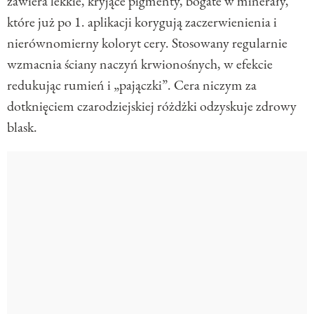
zawiera lekkie, kryjące pigmenty, bogate w minerały,
które już po 1. aplikacji korygują zaczerwienienia i
nierównomierny koloryt cery. Stosowany regularnie
wzmacnia ściany naczyń krwionośnych, w efekcie
redukując rumień i „pajączki”. Cera niczym za
dotknięciem czarodziejskiej różdżki odzyskuje zdrowy
blask.