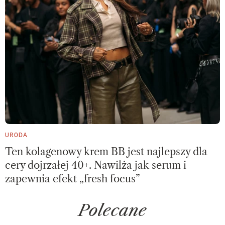
URODA
Ten kolagenowy krem BB jest najlepszy dla
cery dojrzałej 40+. Nawilża jak serum i
zapewnia efekt „fresh focus”
Polecane