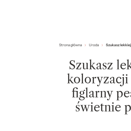
Strona główna
Uroda
Szukasz lekkiej
Szukasz lek
koloryzacji
figlarny p
świetnie 