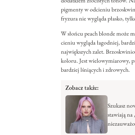
dodatkiem złocistych tonów. Na
pigmenty w odcieniu brzoskwini
fryzura nie wygląda płasko, tylk
W słońcu peach blonde może mie
cieniu wygląda łagodniej, bardzi
największych zalet. Brzoskwinio
koloru. Jest wielowymiarowy, pr
bardziej lśniących i zdrowych.
Zobacz także:
Szukasz now
stawiają na 
niezauważ