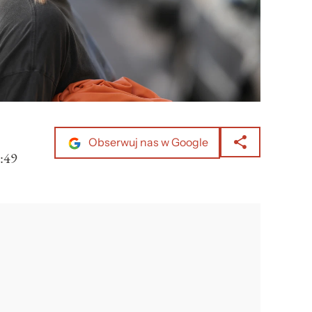
Obserwuj nas w Google
:49