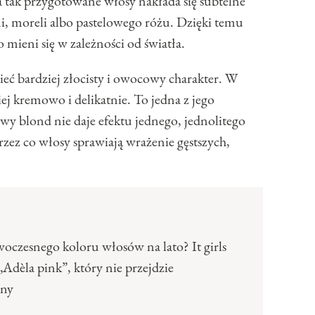
 tak przygotowane włosy nakłada się subtelne
, moreli albo pastelowego różu. Dzięki temu
o mieni się w zależności od światła.
ć bardziej złocisty i owocowy charakter. W
ej kremowo i delikatnie. To jedna z jego
wy blond nie daje efektu jednego, jednolitego
zez co włosy sprawiają wrażenie gęstszych,
oczesnego koloru włosów na lato? It girls
„Adèla pink”, który nie przejdzie
ony