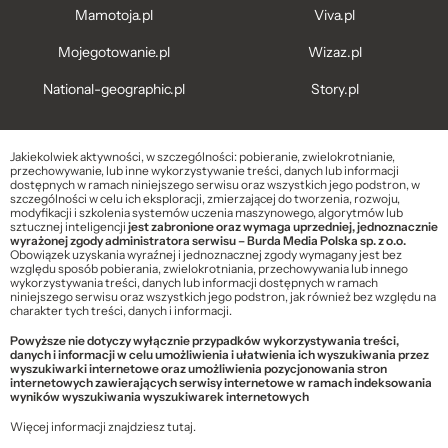
Mamotoja.pl
Viva.pl
Mojegotowanie.pl
Wizaz.pl
National-geographic.pl
Story.pl
Jakiekolwiek aktywności, w szczególności: pobieranie, zwielokrotnianie,
przechowywanie, lub inne wykorzystywanie treści, danych lub informacji
dostępnych w ramach niniejszego serwisu oraz wszystkich jego podstron, w
szczególności w celu ich eksploracji, zmierzającej do tworzenia, rozwoju,
modyfikacji i szkolenia systemów uczenia maszynowego, algorytmów lub
sztucznej inteligencji
jest zabronione oraz wymaga uprzedniej, jednoznacznie
wyrażonej zgody administratora serwisu – Burda Media Polska sp. z o.o.
Obowiązek uzyskania wyraźnej i jednoznacznej zgody wymagany jest bez
względu sposób pobierania, zwielokrotniania, przechowywania lub innego
wykorzystywania treści, danych lub informacji dostępnych w ramach
niniejszego serwisu oraz wszystkich jego podstron, jak również bez względu na
charakter tych treści, danych i informacji.
Powyższe nie dotyczy wyłącznie przypadków wykorzystywania treści,
danych i informacji w celu umożliwienia i ułatwienia ich wyszukiwania przez
wyszukiwarki internetowe oraz umożliwienia pozycjonowania stron
internetowych zawierających serwisy internetowe w ramach indeksowania
wyników wyszukiwania wyszukiwarek internetowych
Więcej informacji znajdziesz
tutaj
.