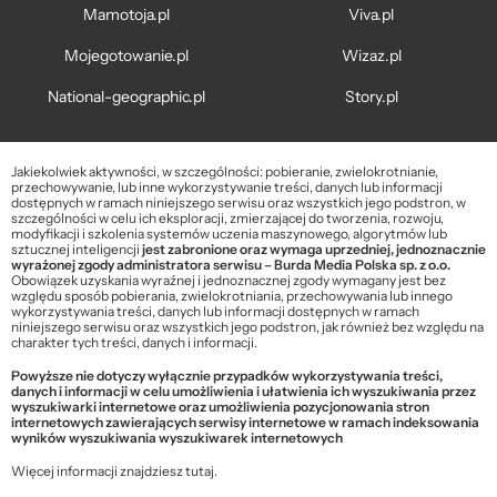
Mamotoja.pl
Viva.pl
Mojegotowanie.pl
Wizaz.pl
National-geographic.pl
Story.pl
Jakiekolwiek aktywności, w szczególności: pobieranie, zwielokrotnianie,
przechowywanie, lub inne wykorzystywanie treści, danych lub informacji
dostępnych w ramach niniejszego serwisu oraz wszystkich jego podstron, w
szczególności w celu ich eksploracji, zmierzającej do tworzenia, rozwoju,
modyfikacji i szkolenia systemów uczenia maszynowego, algorytmów lub
sztucznej inteligencji
jest zabronione oraz wymaga uprzedniej, jednoznacznie
wyrażonej zgody administratora serwisu – Burda Media Polska sp. z o.o.
Obowiązek uzyskania wyraźnej i jednoznacznej zgody wymagany jest bez
względu sposób pobierania, zwielokrotniania, przechowywania lub innego
wykorzystywania treści, danych lub informacji dostępnych w ramach
niniejszego serwisu oraz wszystkich jego podstron, jak również bez względu na
charakter tych treści, danych i informacji.
Powyższe nie dotyczy wyłącznie przypadków wykorzystywania treści,
danych i informacji w celu umożliwienia i ułatwienia ich wyszukiwania przez
wyszukiwarki internetowe oraz umożliwienia pozycjonowania stron
internetowych zawierających serwisy internetowe w ramach indeksowania
wyników wyszukiwania wyszukiwarek internetowych
Więcej informacji znajdziesz
tutaj
.