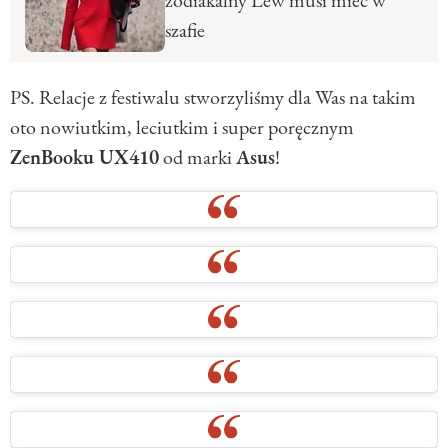
zodiakalny Lew musi mieć w
szafie
PS. Relacje z festiwalu stworzyliśmy dla Was na takim
oto nowiutkim, leciutkim i super poręcznym
ZenBooku UX410
od marki
Asus
!