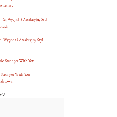
stsellery
orach
, Wygoda i Atrakcyjny Styl
 Stronger With You
aletowa
AMA