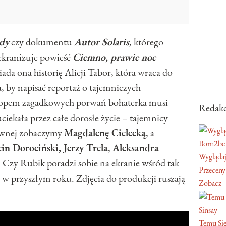
dy
czy dokumentu
Autor Solaris
, którego
ekranizuje powieść
Ciemno, prawie noc
ada ona historię Alicji Tabor, która wraca do
 by napisać reportaż o tajemniczych
 tropem zagadkowych porwań bohaterka musi
Redakc
ciekała przez całe dorosłe życie – tajemnicy
łównej zobaczymy
Magdalenę Cielecką
, a
Born2be
in Dorociński,
Jerzy Trela
,
Aleksandra
Wyglądaj
. Czy Rubik poradzi sobie na ekranie wśród tak
Przeceny
w przyszłym roku. Zdjęcia do produkcji ruszają
Zobacz
Sinsay
Temu Się