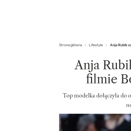
Strona główna
Lifestyle
Anja Rubik z
Anja Rubi
filmie 
Top modelka dołączyła do o
n