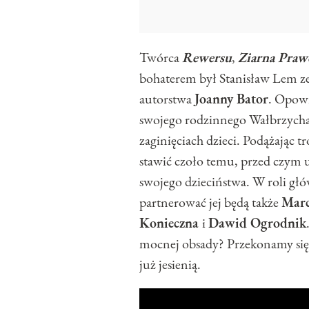
Twórca
Rewersu
,
Ziarna Praw
bohaterem był Stanisław Lem z
autorstwa
Joanny Bator
. Opowi
swojego rodzinnego Wałbrzycha,
zaginięciach dzieci. Podążając
stawić czoło temu, przed czym u
swojego dzieciństwa. W roli g
partnerować jej będą także
Marc
Konieczna
i
Dawid Ogrodnik
mocnej obsady? Przekonamy się 
już jesienią.