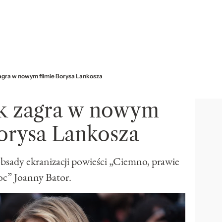
agra w nowym filmie Borysa Lankosza
k zagra w nowym
Borysa Lankosza
bsady ekranizacji powieści „Ciemno, prawie
oc” Joanny Bator.