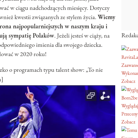
ować w ciągu nadchodzących miesięcy. Dotyczy
nież kwestii związanych ze stylem życia.
Wiemy
grona najpopularniejszych w naszym kraju i
Redakc
kują sympatię Polaków
. Jeżeli jesteś w ciąży, na
odpowiedniego imienia dla swojego dziecka.
ólować w 2020 roku!
RevitaL
Zaawans
 o programach typu talent show: „To nie
Wykonan
n]
Zobacz
Born2be
Wyglądaj
Przeceny
Zobacz