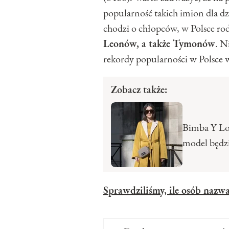
popularność takich imion dla d
chodzi o chłopców, w Polsce rod
Leonów, a także Tymonów
. N
rekordy popularności w Polsce 
Zobacz także:
Bimba Y Lol
model będzi
Sprawdziliśmy, ile osób nazw