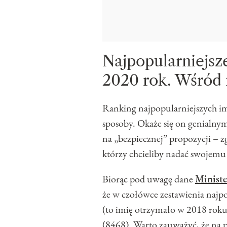
Najpopularniejsze
2020 rok. Wśród 
Ranking najpopularniejszych i
sposoby. Okaże się on genialnym
na „bezpiecznej” propozycji – z
którzy chcieliby nadać swojemu 
Biorąc pod uwagę dane
Ministe
że w czołówce zestawienia najp
(to imię otrzymało w 2018 roku
(8468). Warto zauważyć, że na pr