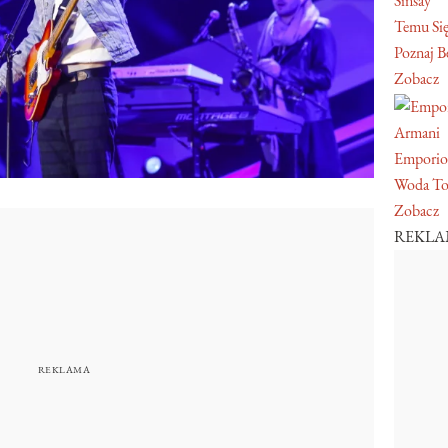
Sinsay
Temu Się
Poznaj Be
Zobacz
Armani
Emporio
Woda To
Zobacz
REKL