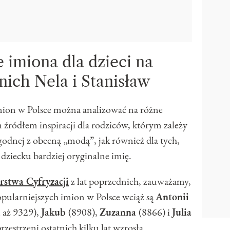
 imiona dla dzieci na
nich Nela i Stanisław
mion w Polsce można analizować na różne
 źródłem inspiracji dla rodziców, którym zależy
godnej z obecną „modą”, jak również dla tych,
dziecku bardziej oryginalne imię.
rstwa Cyfryzacji
z lat poprzednich, zauważamy,
opularniejszych imion w Polsce wciąż są
Antonii
 aż 9329),
Jakub
(8908),
Zuzanna
(8866) i
Julia
zestrzeni ostatnich kilku lat wzrosła