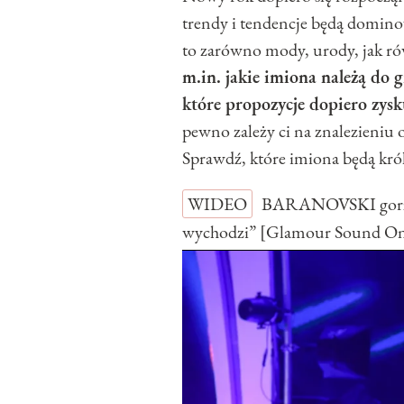
trendy i tendencje będą domin
to zarówno mody, urody, jak rów
m.in. jakie imiona należą do 
które propozycje dopiero zys
pewno zależy ci na znalezieniu 
Sprawdź, które imiona będą kr
WIDEO
BARANOVSKI gorzko
wychodzi” [Glamour Sound O