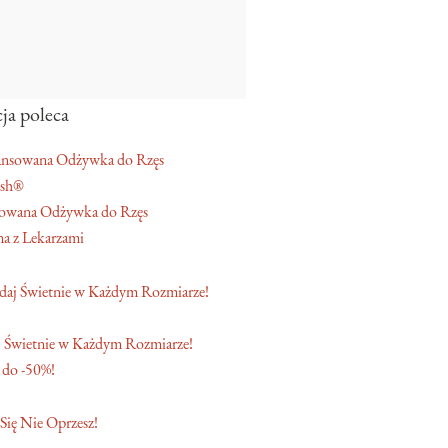
ja poleca
ash®
owana Odżywka do Rzęs
a z Lekarzami
 Świetnie w Każdym Rozmiarze!
 do -50%!