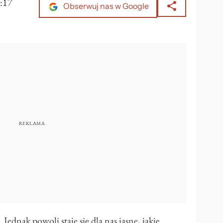
:17
Obserwuj nas w Google
Jednak powoli staje się dla nas jasne, jakie