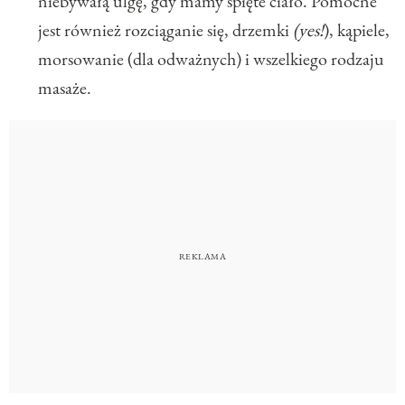
niebywałą ulgę, gdy mamy spięte ciało. Pomocne
jest również rozciąganie się, drzemki
(yes!
), kąpiele,
morsowanie (dla odważnych) i wszelkiego rodzaju
masaże.