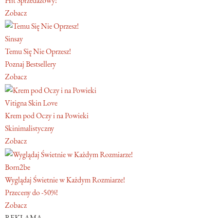
Hit Sprzedażowy!
Zobacz
Sinsay
Temu Się Nie Oprzesz!
Poznaj Bestsellery
Zobacz
Vitigna Skin Love
Krem pod Oczy i na Powieki
Skinimalistyczny
Zobacz
Born2be
Wyglądaj Świetnie w Każdym Rozmiarze!
Przeceny do -50%!
Zobacz
REKLAMA