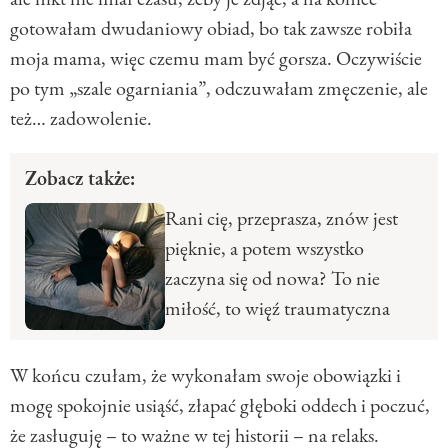
gotowałam dwudaniowy obiad, bo tak zawsze robiła
moja mama, więc czemu mam być gorsza. Oczywiście
po tym „szale ogarniania”, odczuwałam zmęczenie, ale
też… zadowolenie.
Zobacz także:
Rani cię, przeprasza, znów jest
pięknie, a potem wszystko
zaczyna się od nowa? To nie
miłość, to więź traumatyczna
W końcu czułam, że wykonałam swoje obowiązki i
mogę spokojnie usiąść, złapać głęboki oddech i poczuć,
że zasługuję – to ważne w tej historii – na relaks.