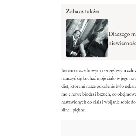
Zobacz także:
Dlaczego m
niewiernośc
Jestem teraz zdrowym i szczęśliwym czło
nauczyć się kochać moje ciało w jego now
diet, którymi nasze pokolenie było nęka
moje nowe biodra i brzuch, co obejmowa
nastawionych do ciała i wbijanie sobie do 
silne i piękne.