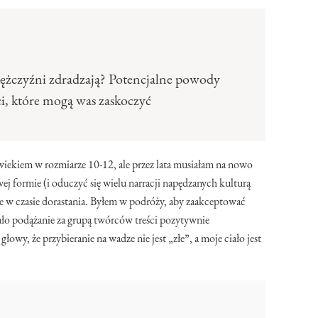
ężczyźni zdradzają? Potencjalne powody
i, które mogą was zaskoczyć
wiekiem w rozmiarze 10-12, ale przez lata musiałam na nowo
ej formie (i oduczyć się wielu narracji napędzanych kulturą
ne w czasie dorastania. Byłem w podróży, aby zaakceptować
ło podążanie za grupą twórców treści pozytywnie
głowy, że przybieranie na wadze nie jest „złe”, a moje ciało jest