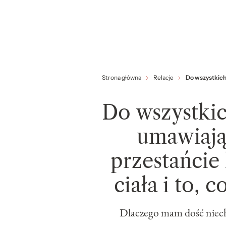
Strona główna
Relacje
Do wszystkich
Do wszystki
umawiają 
przestańci
ciała i to, 
Dlaczego mam dość niechc