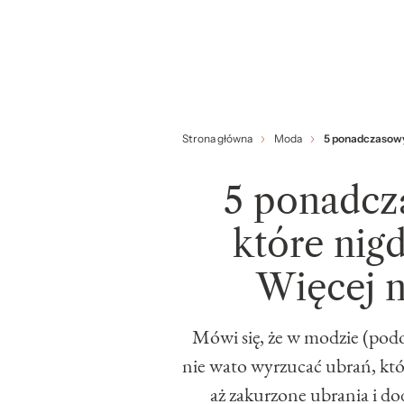
Strona główna
Moda
5 ponadczasowyc
5 ponadcz
które nigd
Więcej n
Mówi się, że w modzie (podob
nie wato wyrzucać ubrań, któr
aż zakurzone ubrania i do