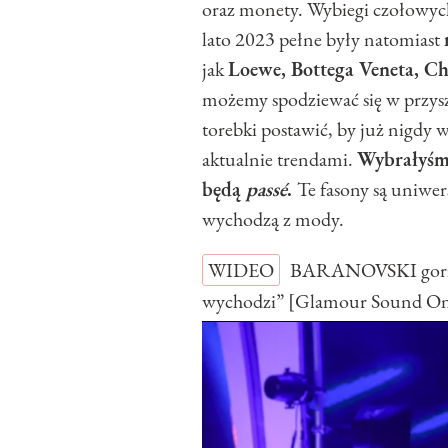
oraz monety. Wybiegi czołowych
lato 2023 pełne były natomiast
jak
Loewe, Bottega Veneta, Chl
możemy spodziewać się w przys
torebki postawić, by już nigdy 
aktualnie trendami.
Wybrałyśmy
będą
passé
.
Te fasony są uniwers
wychodzą z mody.
WIDEO
BARANOVSKI gorzko
wychodzi” [Glamour Sound O