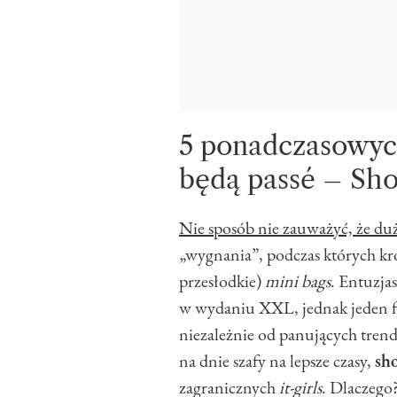
5 ponadczasowych
będą passé – Sh
Nie sposób nie zauważyć, że duż
„wygnania”, podczas których kró
przesłodkie)
mini bags
. Entuzja
w wydaniu XXL, jednak jeden fa
niezależnie od panujących trend
na dnie szafy na lepsze czasy,
sh
zagranicznych
it-girls
. Dlaczego