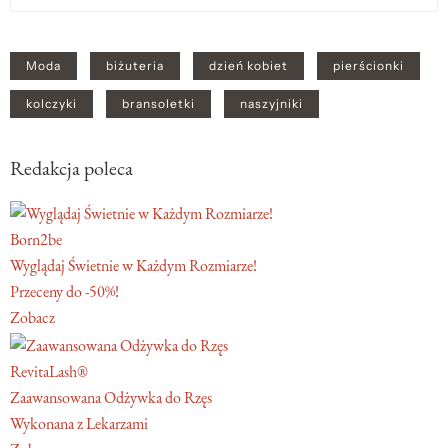
Moda
biżuteria
dzień kobiet
pierścionki
kolczyki
bransoletki
naszyjniki
Redakcja poleca
Born2be
Wyglądaj Świetnie w Każdym Rozmiarze!
Przeceny do -50%!
Zobacz
RevitaLash®
Zaawansowana Odżywka do Rzęs
Wykonana z Lekarzami