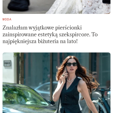
MODA
Znalazłam wyjątkowe pierścionki
zainspirowane estetyką szekspircore. To
najpiękniejsza biżuteria na lato!