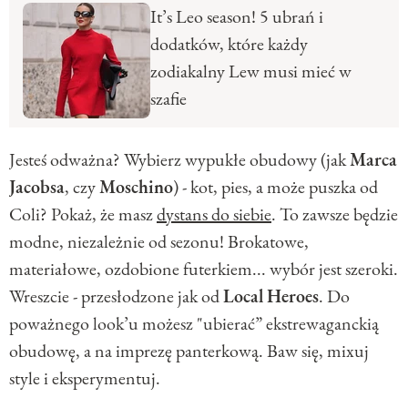
It’s Leo season! 5 ubrań i
dodatków, które każdy
zodiakalny Lew musi mieć w
szafie
Jesteś odważna? Wybierz wypukłe obudowy (jak
Marca
Jacobsa
, czy
Moschino
) - kot, pies, a może puszka od
Coli? Pokaż, że masz
dystans do siebie
. To zawsze będzie
modne, niezależnie od sezonu! Brokatowe,
materiałowe, ozdobione futerkiem... wybór jest szeroki.
Wreszcie - przesłodzone jak od
Local
Heroes
. Do
poważnego look’u możesz "ubierać” ekstrewaganckią
obudowę, a na imprezę panterkową. Baw się, mixuj
style i eksperymentuj.