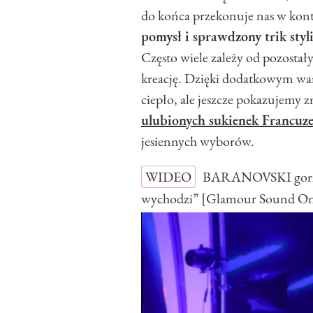
do końca przekonuje nas w kontek
pomysł i sprawdzony trik styl
Często wiele zależy od pozosta
kreację. Dzięki dodatkowym wa
ciepło, ale jeszcze pokazujemy 
ulubionych sukienek Francuz
jesiennych wyborów.
WIDEO
BARANOVSKI gorzko
wychodzi” [Glamour Sound O