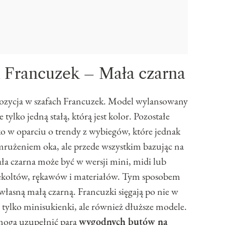
i Francuzek – Mała czarna
zycja w szafach Francuzek. Model wylansowany
ylko jedną stałą, którą jest kolor. Pozostałe
ko w oparciu o trendy z wybiegów, które jednak
ymrużeniem oka, ale przede wszystkim bazując na
a czarna może być w wersji mini, midi lub
ekoltów, rękawów i materiałów. Tym sposobem
łasną małą czarną. Francuzki sięgają po nie w
 tylko minisukienki, ale również dłuższe modele.
mogą uzupełnić parą
wygodnych butów na