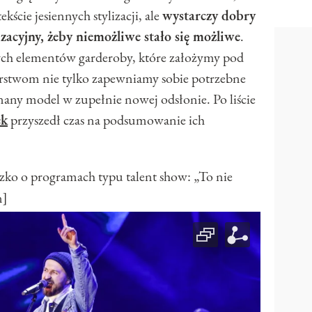
ście jesiennych stylizacji, ale
wystarczy dobry
izacyjny, żeby niemożliwe stało się możliwe
.
łych elementów garderoby, które założymy pod
rstwom nie tylko zapewniamy sobie potrzebne
znany model w zupełnie nowej odsłonie. Po liście
ek
przyszedł czas na podsumowanie ich
 o programach typu talent show: „To nie
n]