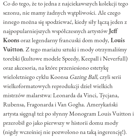
Co do tego, że to jedna z najciekawszych kolekcji tego
sezonu, nie mamy żadnych wątpliwości. Ale czego
innego można się spodziewać, kiedy siły łączą jeden z
najpopularniejszych współczesnych artystów
Jeff
Koons
oraz legendarny francuski dom mody,
Louis
Vuitton
. Z tego mariażu sztuki i mody otrzymaliśmy
torebki (kultowe modele Speedy, Keepall i Neverfull)
oraz akcesoria, na które przeniesiono estetykę
wieloletniego cyklu Koonsa
Gazing Ball
, czyli serii
wielkoformatowych reprodukcji dzieł wielkich
mistrzów malarstwa: Leonarda da Vinci, Tycjana,
Rubensa, Fragonarda i Van Gogha. Amerykański
artysta sięgnął też po słynny Monogram Louis Vuitton i
przerobił go jako pierwszy w historii domu mody
(nigdy wcześniej nie pozwolono na taką ingerencję!).