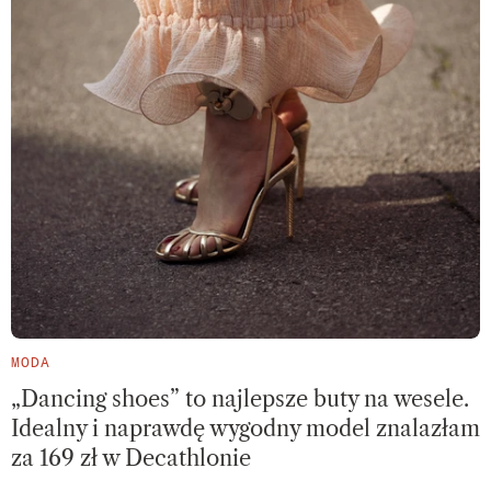
MODA
„Dancing shoes” to najlepsze buty na wesele.
Idealny i naprawdę wygodny model znalazłam
za 169 zł w Decathlonie