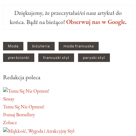
Dziękujemy, że przeczytałaś/eś nasz artykuł do
końca. Bądź na bieżąco!
Obserwuj nas w Google
.
Moda
biżuteria
moda francuska
pierścionki
francuski styl
paryski styl
Redakcja poleca
Sinsay
Temu Się Nie Oprzesz!
Poznaj Bestsellery
Zobacz