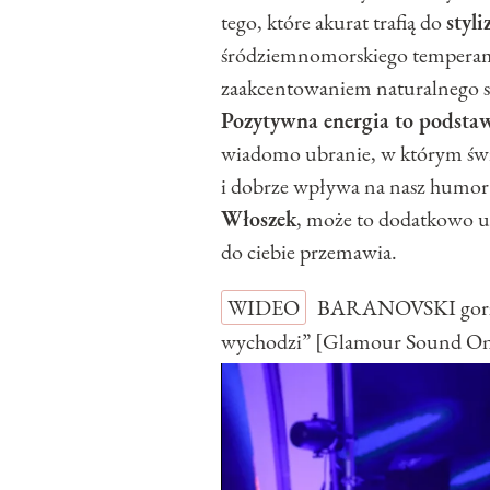
tego, które akurat trafią do
styli
śródziemnomorskiego temperamen
zaakcentowaniem naturalnego se
Pozytywna energia to podstawa
wiadomo ubranie, w którym świe
i dobrze wpływa na nasz humor. 
Włoszek
, może to dodatkowo uł
do ciebie przemawia.
WIDEO
BARANOVSKI gorzko
wychodzi” [Glamour Sound O