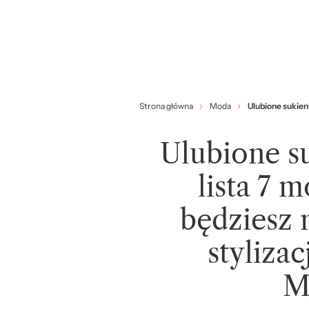
Strona główna
Moda
Ulubione sukien
Ulubione s
lista 7 
będziesz
styliza
M