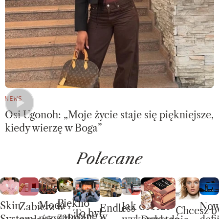
NEWS
Osi Ugonoh: „Moje życie staje się piękniejsze,
kiedy wierzę w Boga”
Polecane
Piękno
Moda
Skin
No
Jak dobrze
Zabierz w
Endless
Chcesz b
To był
zapisane w
przyszłości