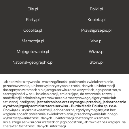
Elle.pl
Polki.pl
Party.pl
Kobieta.pl
Cocolita.pl
Przyslijprzepis.pl
Mamotoja.pl
Viva.pl
Mojegotowanie.pl
Wizaz.pl
National-geographic.pl
Story.pl
Jakiekolwiek aktywności, w szczególności: pobieranie, zwielokrotnianie,
przechowywanie, lub inne wykorzystywanie treści, danych lub informacji
dostępnych w ramach niniejszego serwisu oraz wszystkich jego podstron, w
szczególności w celu ich eksploracji, zmierzającej do tworzenia, rozwoju,
modyfikacji i szkolenia systemów uczenia maszynowego, algorytmów lub
sztucznej inteligencji
jest zabronione oraz wymaga uprzedniej, jednoznacznie
wyrażonej zgody administratora serwisu – Burda Media Polska sp. z o.o.
Obowiązek uzyskania wyraźnej i jednoznacznej zgody wymagany jest bez
względu sposób pobierania, zwielokrotniania, przechowywania lub innego
wykorzystywania treści, danych lub informacji dostępnych w ramach
niniejszego serwisu oraz wszystkich jego podstron, jak również bez względu na
charakter tych treści, danych i informacji.