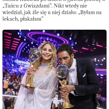
„Tańcu z Gwiazdami”. Nikt wtedy nie
wiedział, jak źle się u niej działo: „Byłam na
lekach, płakałam”