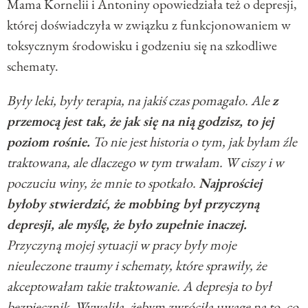
Mama Kornelii i Antoniny opowiedziała też o depresji,
której doświadczyła w związku z funkcjonowaniem w
toksycznym środowisku i godzeniu się na szkodliwe
schematy.
Były leki, były terapia, na jakiś czas pomagało. Ale
z
przemocą jest tak, że jak się na nią godzisz, to jej
poziom rośnie.
To nie jest historia o tym, jak byłam źle
traktowana, ale dlaczego w tym trwałam. W ciszy i w
poczuciu winy, że mnie to spotkało.
Najprościej
byłoby stwierdzić, że mobbing był przyczyną
depresji, ale myślę, że było zupełnie inaczej.
Przyczyną mojej sytuacji w pracy były moje
nieuleczone traumy i schematy, które sprawiły, że
akceptowałam takie traktowanie. A depresja to był
bezpiecznik. Wywaliła, żebym zwróciła uwagę na to, co