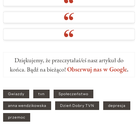
Dziękujemy, że przeczytałaś/eś nasz artykuł do
końca. Bądź na bieżąco!
Obserwuj nas w Google
.
Gwiazdy
tvn
Społeczeństwo
anna wendzikowska
Dzień Dobry TVN
depresja
przemoc