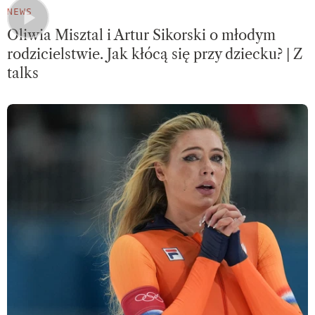
NEWS
Oliwia Misztal i Artur Sikorski o młodym
rodzicielstwie. Jak kłócą się przy dziecku? | Z
talks