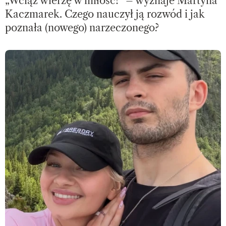
„Wciąż wierzę w miłość!” – wyznaje Martyna
Kaczmarek. Czego nauczył ją rozwód i jak
poznała (nowego) narzeczonego?