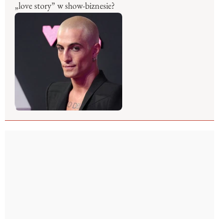
„love story” w show-biznesie?