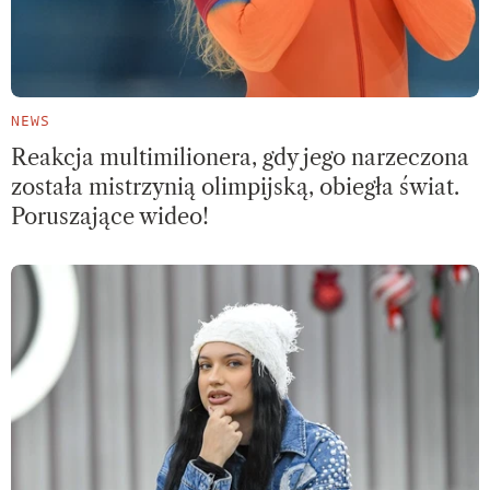
NEWS
Reakcja multimilionera, gdy jego narzeczona
została mistrzynią olimpijską, obiegła świat.
Poruszające wideo!