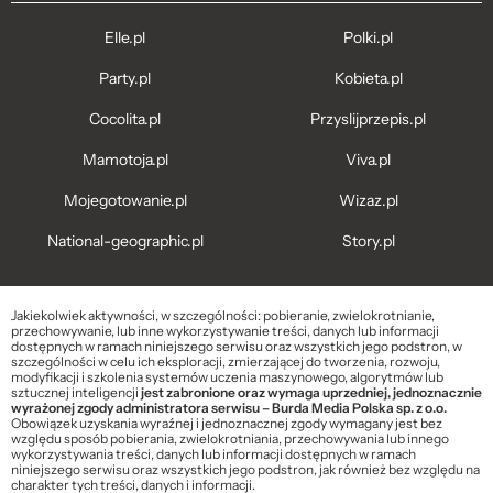
Elle.pl
Polki.pl
Party.pl
Kobieta.pl
Cocolita.pl
Przyslijprzepis.pl
Mamotoja.pl
Viva.pl
Mojegotowanie.pl
Wizaz.pl
National-geographic.pl
Story.pl
Jakiekolwiek aktywności, w szczególności: pobieranie, zwielokrotnianie,
przechowywanie, lub inne wykorzystywanie treści, danych lub informacji
dostępnych w ramach niniejszego serwisu oraz wszystkich jego podstron, w
szczególności w celu ich eksploracji, zmierzającej do tworzenia, rozwoju,
modyfikacji i szkolenia systemów uczenia maszynowego, algorytmów lub
sztucznej inteligencji
jest zabronione oraz wymaga uprzedniej, jednoznacznie
wyrażonej zgody administratora serwisu – Burda Media Polska sp. z o.o.
Obowiązek uzyskania wyraźnej i jednoznacznej zgody wymagany jest bez
względu sposób pobierania, zwielokrotniania, przechowywania lub innego
wykorzystywania treści, danych lub informacji dostępnych w ramach
niniejszego serwisu oraz wszystkich jego podstron, jak również bez względu na
charakter tych treści, danych i informacji.