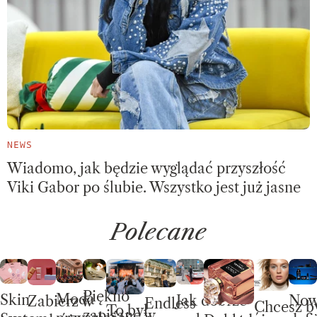
NEWS
Wiadomo, jak będzie wyglądać przyszłość
Viki Gabor po ślubie. Wszystko jest już jasne
Polecane
Piękno
Moda
Skin
No
Jak dobrze
Zabierz w
Endless
Chcesz b
To był
zapisane w