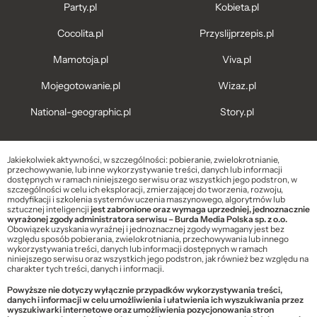
Party.pl
Kobieta.pl
Cocolita.pl
Przyslijprzepis.pl
Mamotoja.pl
Viva.pl
Mojegotowanie.pl
Wizaz.pl
National-geographic.pl
Story.pl
Jakiekolwiek aktywności, w szczególności: pobieranie, zwielokrotnianie,
przechowywanie, lub inne wykorzystywanie treści, danych lub informacji
dostępnych w ramach niniejszego serwisu oraz wszystkich jego podstron, w
szczególności w celu ich eksploracji, zmierzającej do tworzenia, rozwoju,
modyfikacji i szkolenia systemów uczenia maszynowego, algorytmów lub
sztucznej inteligencji
jest zabronione oraz wymaga uprzedniej, jednoznacznie
wyrażonej zgody administratora serwisu – Burda Media Polska sp. z o.o.
Obowiązek uzyskania wyraźnej i jednoznacznej zgody wymagany jest bez
względu sposób pobierania, zwielokrotniania, przechowywania lub innego
wykorzystywania treści, danych lub informacji dostępnych w ramach
niniejszego serwisu oraz wszystkich jego podstron, jak również bez względu na
charakter tych treści, danych i informacji.
Powyższe nie dotyczy wyłącznie przypadków wykorzystywania treści,
danych i informacji w celu umożliwienia i ułatwienia ich wyszukiwania przez
wyszukiwarki internetowe oraz umożliwienia pozycjonowania stron