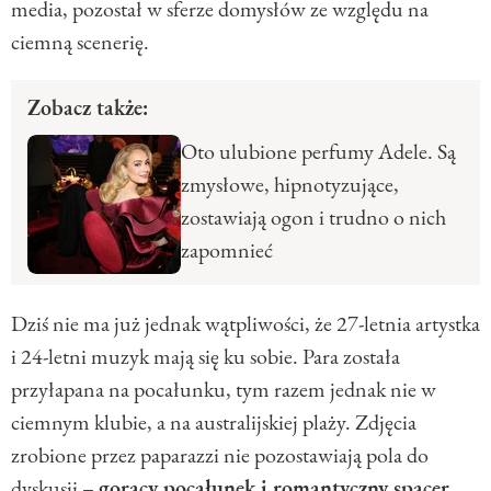
media, pozostał w sferze domysłów ze względu na
ciemną scenerię.
Zobacz także:
Oto ulubione perfumy Adele. Są
zmysłowe, hipnotyzujące,
zostawiają ogon i trudno o nich
zapomnieć
Dziś nie ma już jednak wątpliwości, że 27-letnia artystka
i 24-letni muzyk mają się ku sobie. Para została
przyłapana na pocałunku, tym razem jednak nie w
ciemnym klubie, a na australijskiej plaży. Zdjęcia
zrobione przez paparazzi nie pozostawiają pola do
dyskusji –
gorący pocałunek i romantyczny spacer