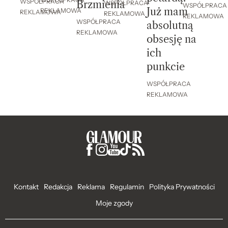
WSPÓŁPRACA
WSPÓŁPRACA
Brzmienia
WSPÓŁPRACA
WSPÓŁPRACA
Już mam
REKLAMOWA
REKLAMOWA
REKLAMOWA
REKLAMOWA
WSPÓŁPRACA
absolutną
REKLAMOWA
obsesję na
ich
punkcie
WSPÓŁPRACA
REKLAMOWA
Kontakt
Redakcja
Reklama
Regulamin
Polityka Prywatności
Moje zgody