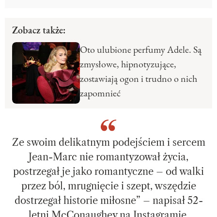
Zobacz także:
Oto ulubione perfumy Adele. Są
zmysłowe, hipnotyzujące,
zostawiają ogon i trudno o nich
zapomnieć
Ze swoim delikatnym podejściem i sercem
Jean-Marc nie romantyzował życia,
postrzegał je jako romantyczne – od walki
przez ból, mrugnięcie i szept, wszędzie
dostrzegał historie miłosne” – napisał 52-
letni McConaughey na Instagramie.