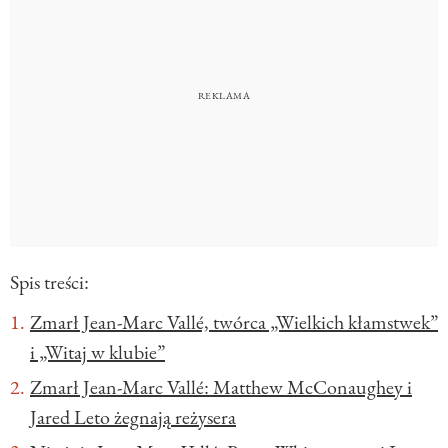
Spis treści:
Zmarł Jean-Marc Vallé, twórca „Wielkich kłamstwek”
i „Witaj w klubie”
Zmarł Jean-Marc Vallé: Matthew McConaughey i
Jared Leto żegnają reżysera