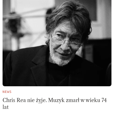
NEWS
Chris Rea nie żyje. Muzyk zmarł w wieku 74
lat