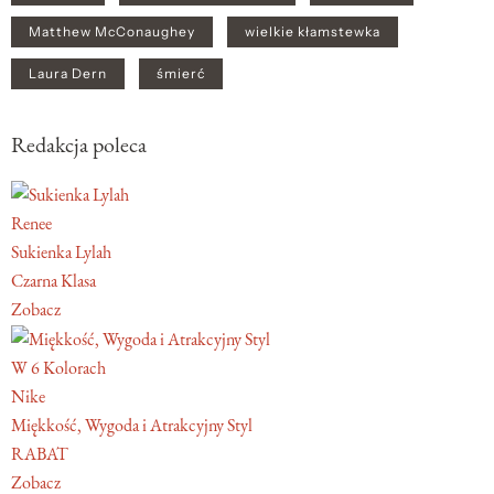
Matthew McConaughey
wielkie kłamstewka
Laura Dern
śmierć
Redakcja poleca
Renee
Sukienka Lylah
Czarna Klasa
Zobacz
W 6 Kolorach
Nike
Miękkość, Wygoda i Atrakcyjny Styl
RABAT
Zobacz