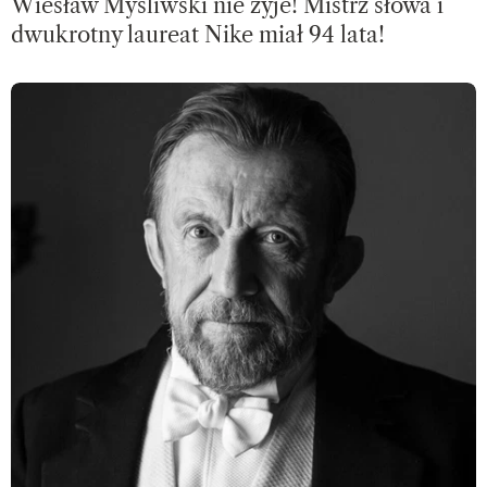
Wiesław Myśliwski nie żyje! Mistrz słowa i
dwukrotny laureat Nike miał 94 lata!