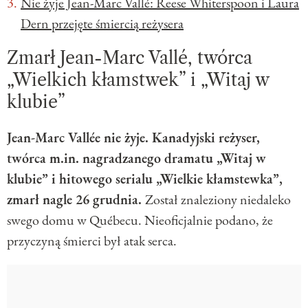
Nie żyje Jean-Marc Vallé: Reese Whiterspoon i Laura
Dern przejęte śmiercią reżysera
Zmarł Jean-Marc Vallé, twórca
„Wielkich kłamstwek” i „Witaj w
klubie”
Jean-Marc Vallée nie żyje. Kanadyjski reżyser,
twórca m.in. nagradzanego dramatu „Witaj w
klubie” i hitowego serialu „Wielkie kłamstewka”,
zmarł nagle 26 grudnia.
Został znaleziony niedaleko
swego domu w Québecu. Nieoficjalnie podano, że
przyczyną śmierci był atak serca.