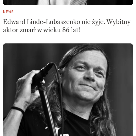
NEWS
Edward Linde-Lubaszenko nie żyje. Wybitny
aktor zmarł w wieku 86 lat!