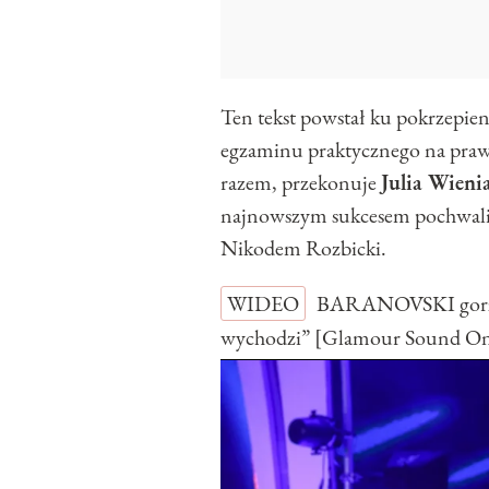
Ten tekst powstał ku pokrzepien
egzaminu praktycznego na praw
razem, przekonuje
Julia Wieni
najnowszym sukcesem pochwaliła
Nikodem Rozbicki.
WIDEO
BARANOVSKI gorzko
wychodzi” [Glamour Sound O