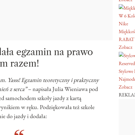
W 6 Kol
Nike
Miękkość
RABAT
Zobacz
dała egzamin na prawo
ym razem!
Reserved
Stylowe 
Najmodn
m. Yasss! Egzamin teoretyczny i praktyczny
Zobacz
ień z serca”
– napisała Julia Wieniawa pod
REKL
ed samochodem szkoły jazdy z kartą
nikiem w ręku. Podziękowała też szkole
e do jazdy i dodała: