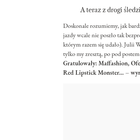
A teraz z drogi śled
Doskonale rozumiemy, jak bardz
jazdy wcale nie poszło tak bezp
którym razem się udało). Julii 
tylko my zresztą, po pod poste
Gratulowały: Maffashion, Of
Red Lipstick Monster... – wy