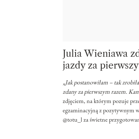
Julia Wieniawa z
jazdy za pierwsz
„Jak postanowiłam – tak zrobiła
zdany za pierwszym razem. Kam
zdjęciem, na którym pozuje prz
egzaminacyjną z pozytywnym wy
@totu_l za świetne przygotowani