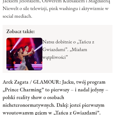
Jackiem Jelonkiem, Oliwerem Kubiakiem i Magdaleną
Niewelt o sile telewizji, pink washingu i aktywizmie w
social mediach.
Zobacz także:
Natsu dobitnie o „Tańcu z
Gwiazdami”. „Miałam
wątpliwości”
Arek Zagata / GLAMOUR: Jacku, twój program
„Prince Charming” to pierwszy – i nadal jedyny –
polski reality show o osobach
nieheteronormatywnych. Dalej: jesteś pierwszym
wyoutowanym gejem w „Tańcu z Gwiazdami”.