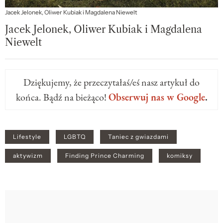
Jacek Jelonek, Oliwer Kubiak i Magdalena Niewelt
Jacek Jelonek, Oliwer Kubiak i Magdalena
Niewelt
Dziękujemy, że przeczytałaś/eś nasz artykuł do
końca. Bądź na bieżąco!
Obserwuj nas w Google
.
Lifestyle
LGBTQ
Taniec z gwiazdami
aktywizm
Finding Prince Charming
komiksy