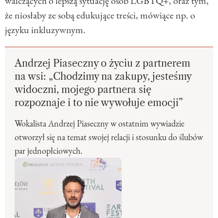
walczących o lepszą sytuację osób LGBTQ+, oraz tym,
że niosłaby ze sobą edukujące treści, mówiące np. o
języku inkluzywnym.
Andrzej Piaseczny o życiu z partnerem
na wsi: „Chodzimy na zakupy, jesteśmy
widoczni, mojego partnera się
rozpoznaje i to nie wywołuje emocji”
Wokalista Andrzej Piaseczny w ostatnim wywiadzie
otworzył się na temat swojej relacji i stosunku do ślubów
par jednopłciowych.