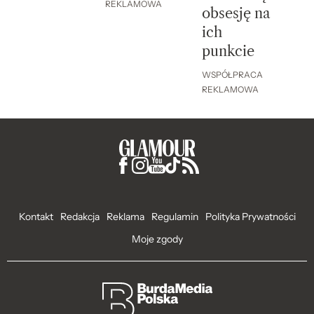
REKLAMOWA
obsesję na
ich
punkcie
WSPÓŁPRACA
REKLAMOWA
Kontakt
Redakcja
Reklama
Regulamin
Polityka Prywatności
Moje zgody