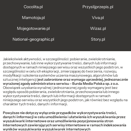
Cocolita.pl
Przyslijprzepis.pl
Mamotoja.pl
Viva.pl
Mojegotowanie.pl
Wizaz.pl
National-geographic.pl
Story.pl
Jakiekolwiek aktywności, w szczególności: pobieranie, zwielokrotnianie,
przechowywanie, lub inne wykorzystywanie treści, danych lub informacji
dostępnych w ramach niniejszego serwisu oraz wszystkich jego podstron, w
szczególności w celu ich eksploracji, zmierzającej do tworzenia, rozwoju,
modyfikacji i szkolenia systemów uczenia maszynowego, algorytmów lub
sztucznej inteligencji
jest zabronione oraz wymaga uprzedniej, jednoznacznie
wyrażonej zgody administratora serwisu – Burda Media Polska sp. z o.o.
Obowiązek uzyskania wyraźnej i jednoznacznej zgody wymagany jest bez
względu sposób pobierania, zwielokrotniania, przechowywania lub innego
wykorzystywania treści, danych lub informacji dostępnych w ramach
niniejszego serwisu oraz wszystkich jego podstron, jak również bez względu na
charakter tych treści, danych i informacji.
Powyższe nie dotyczy wyłącznie przypadków wykorzystywania treści,
danych i informacji w celu umożliwienia i ułatwienia ich wyszukiwania przez
wyszukiwarki internetowe oraz umożliwienia pozycjonowania stron
internetowych zawierających serwisy internetowe w ramach indeksowania
wyników wyszukiwania wyszukiwarek internetowych