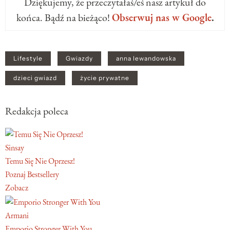
Dziękujemy, że przeczytałaś/eś nasz artykuł do
końca. Bądź na bieżąco!
Obserwuj nas w Google
.
Lifestyle
Gwiazdy
anna lewandowska
dzieci gwiazd
życie prywatne
Redakcja poleca
Sinsay
Temu Się Nie Oprzesz!
Poznaj Bestsellery
Zobacz
Armani
Emporio Stronger With You