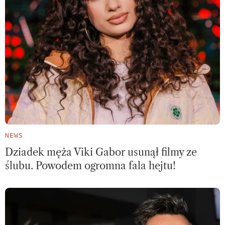
NEWS
Dziadek męża Viki Gabor usunął filmy ze
ślubu. Powodem ogromna fala hejtu!