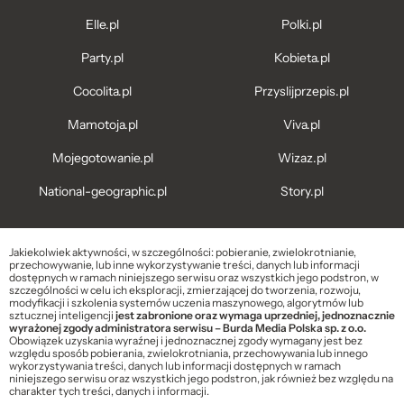
Elle.pl
Polki.pl
Party.pl
Kobieta.pl
Cocolita.pl
Przyslijprzepis.pl
Mamotoja.pl
Viva.pl
Mojegotowanie.pl
Wizaz.pl
National-geographic.pl
Story.pl
Jakiekolwiek aktywności, w szczególności: pobieranie, zwielokrotnianie,
przechowywanie, lub inne wykorzystywanie treści, danych lub informacji
dostępnych w ramach niniejszego serwisu oraz wszystkich jego podstron, w
szczególności w celu ich eksploracji, zmierzającej do tworzenia, rozwoju,
modyfikacji i szkolenia systemów uczenia maszynowego, algorytmów lub
sztucznej inteligencji
jest zabronione oraz wymaga uprzedniej, jednoznacznie
wyrażonej zgody administratora serwisu – Burda Media Polska sp. z o.o.
Obowiązek uzyskania wyraźnej i jednoznacznej zgody wymagany jest bez
względu sposób pobierania, zwielokrotniania, przechowywania lub innego
wykorzystywania treści, danych lub informacji dostępnych w ramach
niniejszego serwisu oraz wszystkich jego podstron, jak również bez względu na
charakter tych treści, danych i informacji.