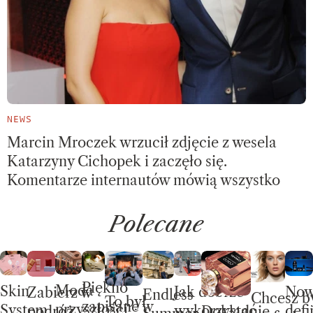
NEWS
Marcin Mroczek wrzucił zdjęcie z wesela
Katarzyny Cichopek i zaczęło się.
Komentarze internautów mówią wszystko
Polecane
Piękno
Moda
Skin
No
Jak dobrze
Zabierz w
Endless
Chcesz b
To był
zapisane w
przyszłości
System.
defi
wykorzystać
Dokładnie
podróż