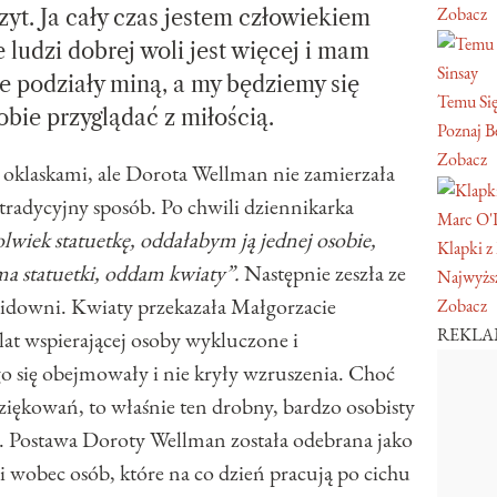
Zobacz
zyt. Ja cały czas jestem człowiekiem
 ludzi dobrej woli jest więcej i mam
Sinsay
ie podziały miną, a my będziemy się
Temu Się
bie przyglądać z miłością.
Poznaj Be
Zobacz
 oklaskami, ale Dorota Wellman nie zamierzała
tradycyjny sposób. Po chwili dziennikarka
Marc O'
olwiek statuetkę, oddałabym ją jednej osobie,
Klapki z
ie ma statuetki, oddam kwiaty”.
Następnie zeszła ze
Najwyższ
 widowni. Kwiaty przekazała Małgorzacie
Zobacz
REKL
at wspierającej osoby wykluczone i
o się obejmowały i nie kryły wzruszenia. Choć
ziękowań, to właśnie ten drobny, bardzo osobisty
. Postawa Doroty Wellman została odebrana jako
 wobec osób, które na co dzień pracują po cichu