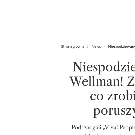
Strona główna
News
Niespodziewany 
Niespodzi
Wellman! Ze
co zrob
porusz
Podczas gali „Viva! Peop