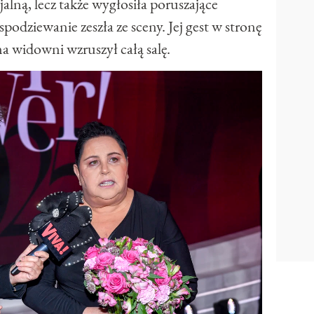
alną, lecz także wygłosiła poruszające
odziewanie zeszła ze sceny. Jej gest w stronę
na widowni wzruszył całą salę.