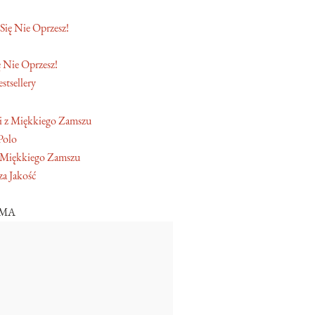
 Nie Oprzesz!
stsellery
Polo
 Miękkiego Zamszu
a Jakość
AMA