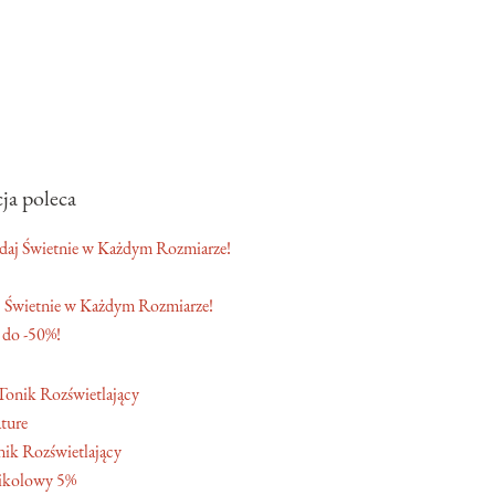
ja poleca
 Świetnie w Każdym Rozmiarze!
 do -50%!
ture
ik Rozświetlający
ikolowy 5%