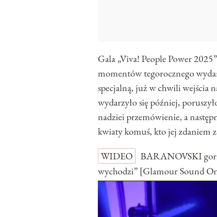
Gala „Viva! People Power 2025” 
momentów tegorocznego wydar
specjalną, już w chwili wejścia 
wydarzyło się później, poruszyło
nadziei przemówienie, a następn
kwiaty komuś, kto jej zdaniem za
WIDEO
BARANOVSKI gorzko
wychodzi” [Glamour Sound O