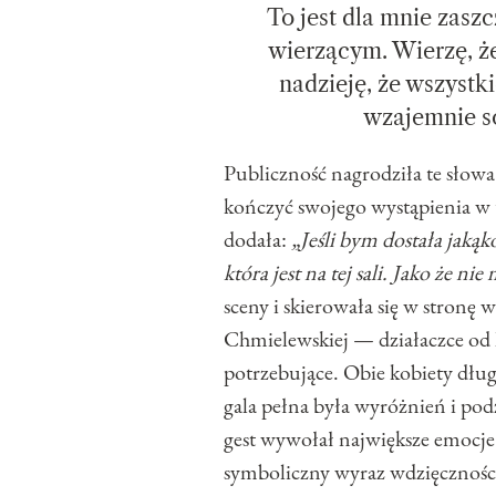
To jest dla mnie zaszc
wierzącym. Wierzę, że
nadzieję, że wszystk
wzajemnie so
Publiczność nagrodziła te słowa
kończyć swojego wystąpienia w 
dodała:
„Jeśli bym dostała jakąk
która jest na tej sali. Jako że n
sceny i skierowała się w stronę
Chmielewskiej — działaczce od l
potrzebujące. Obie kobiety dług
gala pełna była wyróżnień i pod
gest wywołał największe emocje
symboliczny wyraz wdzięczności