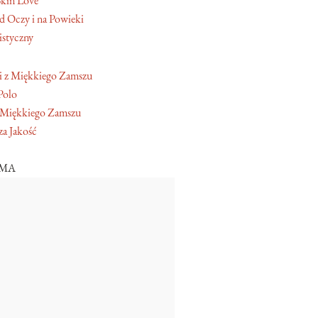
Skin Love
 Oczy i na Powieki
istyczny
Polo
 Miękkiego Zamszu
a Jakość
AMA