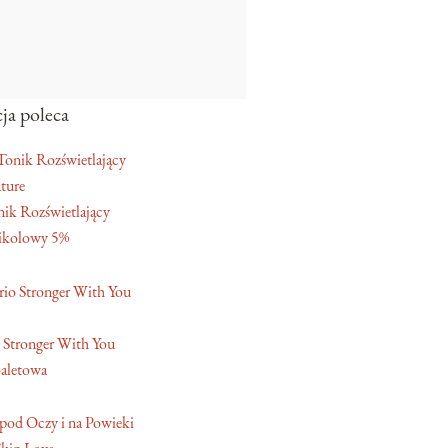
ja poleca
ture
ik Rozświetlający
ikolowy 5%
 Stronger With You
aletowa