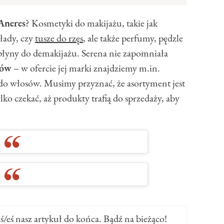
Aneres
? Kosmetyki do makijażu, takie jak
łady, czy
tusze do rzęs
, ale także perfumy, pędzle
 płyny do demakijażu. Serena nie zapomniała
sów
– w ofercie jej marki znajdziemy m.in.
 do włosów. Musimy przyznać, że asortyment jest
ko czekać, aż produkty trafią do sprzedaży, aby
ś/eś nasz artykuł do końca. Bądź na bieżąco!