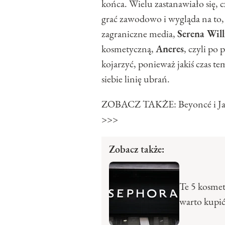
końca. Wielu zastanawiało się, c
grać zawodowo i wygląda na to,
zagraniczne media,
Serena Wil
kosmetyczną,
Aneres
, czyli po 
kojarzyć, ponieważ jakiś czas t
siebie linię ubrań.
ZOBACZ TAKŻE: Beyoncé i Jay-Z
>>>
Zobacz także:
Te 5 kosme
warto kupić