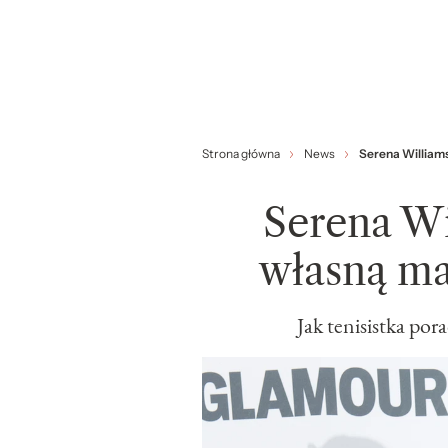
Strona główna
News
Serena William
Serena Wi
własną m
Jak tenisistka po