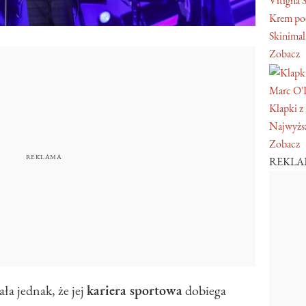
Vitigna 
Krem pod
Skinimal
Zobacz
Marc O'
Klapki z
Najwyższ
Zobacz
REKL
ła jednak, że jej
kariera sportowa
dobiega