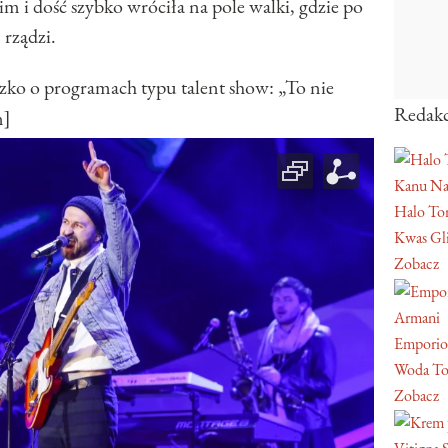
im i dość szybko wróciła na pole walki, gdzie po
 rządzi.
 o programach typu talent show: „To nie
Redakc
n]
Kanu Na
Halo Ton
Kwas Gl
Zobacz
Armani
Emporio
Woda To
Zobacz