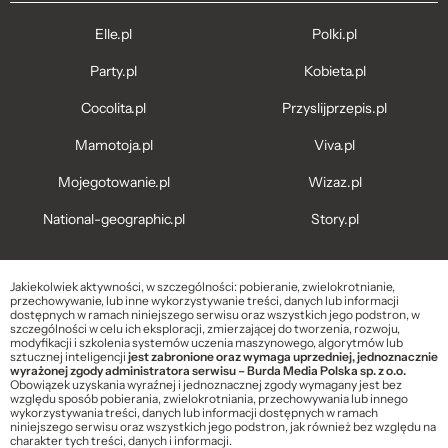
Elle.pl
Polki.pl
Party.pl
Kobieta.pl
Cocolita.pl
Przyslijprzepis.pl
Mamotoja.pl
Viva.pl
Mojegotowanie.pl
Wizaz.pl
National-geographic.pl
Story.pl
Jakiekolwiek aktywności, w szczególności: pobieranie, zwielokrotnianie,
przechowywanie, lub inne wykorzystywanie treści, danych lub informacji
dostępnych w ramach niniejszego serwisu oraz wszystkich jego podstron, w
szczególności w celu ich eksploracji, zmierzającej do tworzenia, rozwoju,
modyfikacji i szkolenia systemów uczenia maszynowego, algorytmów lub
sztucznej inteligencji
jest zabronione oraz wymaga uprzedniej, jednoznacznie
wyrażonej zgody administratora serwisu – Burda Media Polska sp. z o.o.
Obowiązek uzyskania wyraźnej i jednoznacznej zgody wymagany jest bez
względu sposób pobierania, zwielokrotniania, przechowywania lub innego
wykorzystywania treści, danych lub informacji dostępnych w ramach
niniejszego serwisu oraz wszystkich jego podstron, jak również bez względu na
charakter tych treści, danych i informacji.