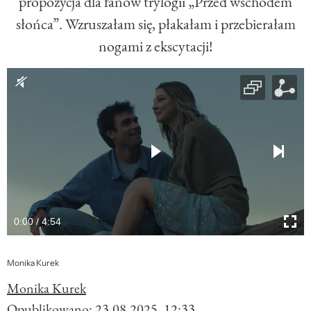
propozycja dla fanów trylogii „Przed wschodem
słońca”. Wzruszałam się, płakałam i przebierałam
nogami z ekscytacji!
0:00 / 4:54
Monika Kurek
Monika Kurek
Opublikowano:
23.08.2025, 12:33