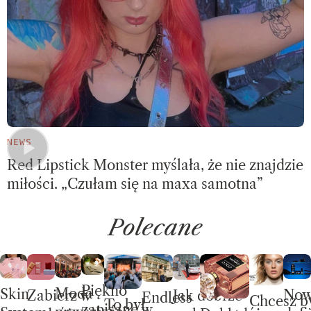
NEWS
Red Lipstick Monster myślała, że nie znajdzie
miłości. „Czułam się na maxa samotna”
Polecane
Piękno
Moda
Skin
No
Jak dobrze
Zabierz w
Endless
Chcesz b
To był
zapisane w