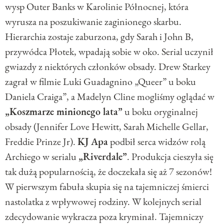
wysp Outer Banks w Karolinie Północnej, która
wyrusza na poszukiwanie zaginionego skarbu.
Hierarchia zostaje zaburzona, gdy Sarah i John B,
przywódca Płotek, wpadają sobie w oko. Serial uczynił
gwiazdy z niektórych członków obsady. Drew Starkey
zagrał w filmie Luki Guadagnino „Queer” u boku
Daniela Craiga”, a Madelyn Cline mogliśmy oglądać w
„Koszmarze minionego lata”
u boku oryginalnej
obsady (Jennifer Love Hewitt, Sarah Michelle Gellar,
Freddie Prinze Jr).
KJ Apa
podbił serca widzów rolą
Archiego w serialu
„Riverdale”
. Produkcja cieszyła się
tak dużą popularnością, że doczekała się aż 7 sezonów!
W pierwszym fabuła skupia się na tajemniczej śmierci
nastolatka z wpływowej rodziny. W kolejnych serial
zdecydowanie wykracza poza kryminał. Tajemniczy