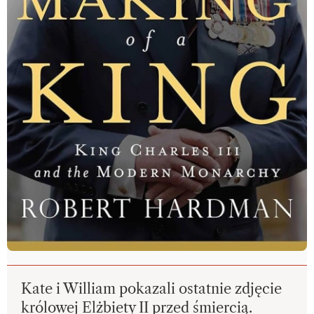
Kate i William pokazali ostatnie zdjęcie
królowej Elżbiety II przed śmiercią.