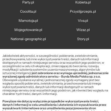
Party.pl
Kobieta.pl
Cocolita.pl
Przyslijprzepis.pl
Mamotoja.pl
Viva.pl
Mojegotowanie.pl
Wizaz.pl
National-geographic.pl
Story.pl
Jakiekolwiek aktywności, w szczególności: pobieranie, zwielokrotnianie,
przechowywanie, lub inne wykorzystywanie treści, danych lub informacji
dostępnych w ramach niniejszego serwisu oraz wszystkich jego podstron, w
szczególności w celu ich eksploracji, zmierzającej do tworzenia, rozwoju,
modyfikacji i szkolenia systemów uczenia maszynowego, algorytmów lub
sztucznej inteligencji
jest zabronione oraz wymaga uprzedniej, jednoznacznie
wyrażonej zgody administratora serwisu – Burda Media Polska sp. z o.o.
Obowiązek uzyskania wyraźnej i jednoznacznej zgody wymagany jest bez
względu sposób pobierania, zwielokrotniania, przechowywania lub innego
wykorzystywania treści, danych lub informacji dostępnych w ramach
niniejszego serwisu oraz wszystkich jego podstron, jak również bez względu na
charakter tych treści, danych i informacji.
Powyższe nie dotyczy wyłącznie przypadków wykorzystywania treści,
danych i informacji w celu umożliwienia i ułatwienia ich wyszukiwania przez
wyszukiwarki internetowe oraz umożliwienia pozycjonowania stron