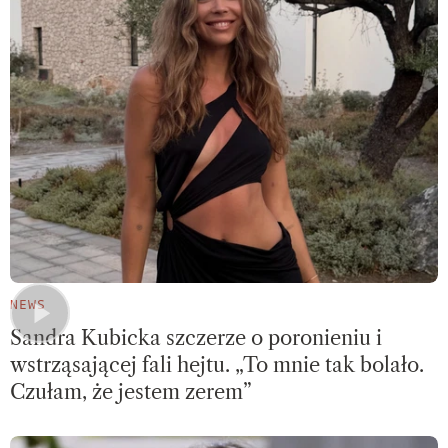
NEWS
Sandra Kubicka szczerze o poronieniu i
wstrząsającej fali hejtu. „To mnie tak bolało.
Czułam, że jestem zerem”