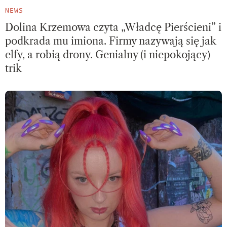
NEWS
Dolina Krzemowa czyta „Władcę Pierścieni” i
podkrada mu imiona. Firmy nazywają się jak
elfy, a robią drony. Genialny (i niepokojący)
trik