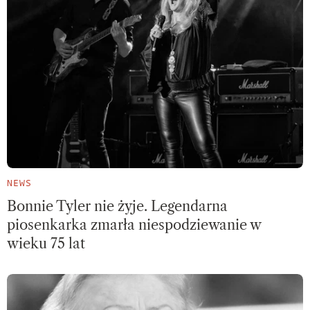
NEWS
Bonnie Tyler nie żyje. Legendarna
piosenkarka zmarła niespodziewanie w
wieku 75 lat