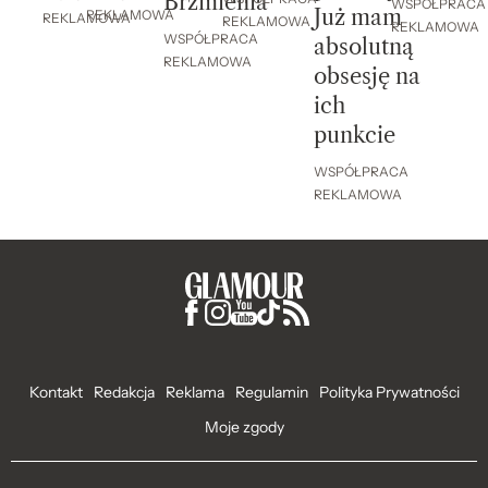
Brzmienia
WSPÓŁPRACA
Już mam
REKLAMOWA
REKLAMOWA
REKLAMOWA
REKLAMOWA
WSPÓŁPRACA
absolutną
REKLAMOWA
obsesję na
ich
punkcie
WSPÓŁPRACA
REKLAMOWA
Kontakt
Redakcja
Reklama
Regulamin
Polityka Prywatności
Moje zgody