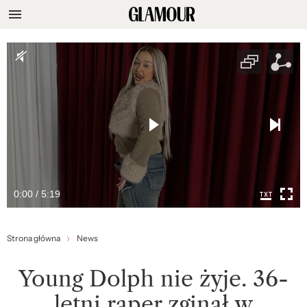
0:00 / 5:19
Strona główna
News
Young Dolph nie żyje. 36-
letni raper zginął w