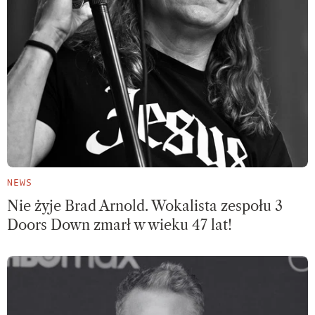
NEWS
Nie żyje Brad Arnold. Wokalista zespołu 3
Doors Down zmarł w wieku 47 lat!