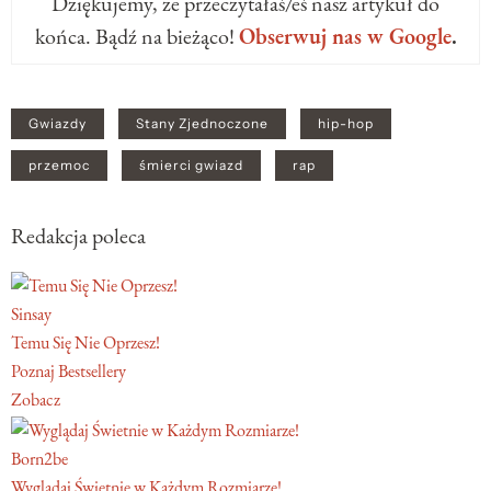
Dziękujemy, że przeczytałaś/eś nasz artykuł do
końca. Bądź na bieżąco!
Obserwuj nas w Google
.
Gwiazdy
Stany Zjednoczone
hip-hop
przemoc
śmierci gwiazd
rap
Redakcja poleca
Sinsay
Temu Się Nie Oprzesz!
Poznaj Bestsellery
Zobacz
Born2be
Wyglądaj Świetnie w Każdym Rozmiarze!