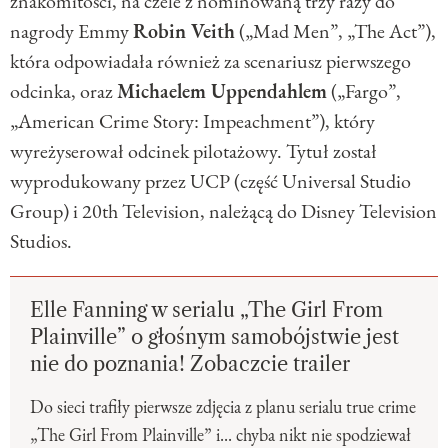
znakomitości, na czele z nominowaną trzy razy do
nagrody Emmy
Robin Veith
(„Mad Men”, „The Act”),
która odpowiadała również za scenariusz pierwszego
odcinka, oraz
Michaelem Uppendahlem
(„Fargo”,
„American Crime Story: Impeachment”), który
wyreżyserował odcinek pilotażowy. Tytuł został
wyprodukowany przez UCP (część Universal Studio
Group) i 20th Television, należącą do Disney Television
Studios.
Elle Fanning w serialu „The Girl From
Plainville” o głośnym samobójstwie jest
nie do poznania! Zobaczcie trailer
Do sieci trafiły pierwsze zdjęcia z planu serialu true crime
„The Girl From Plainville” i... chyba nikt nie spodziewał