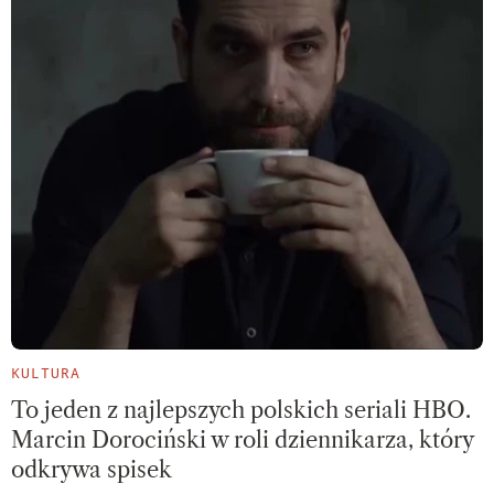
KULTURA
To jeden z najlepszych polskich seriali HBO.
Marcin Dorociński w roli dziennikarza, który
odkrywa spisek