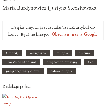
Marta Burdynowicz i Justyna Steczkowska
Dziękujemy, że przeczytałaś/eś nasz artykuł do
końca. Bądź na bieżąco!
Obserwuj nas w Google
.
Gwiazdy
Wolny czas
muzyka
Kultura
The Voice of poland
program telewizyjny
tvp
programy rozrywkowe
polska muzyka
Redakcja poleca
Sinsay