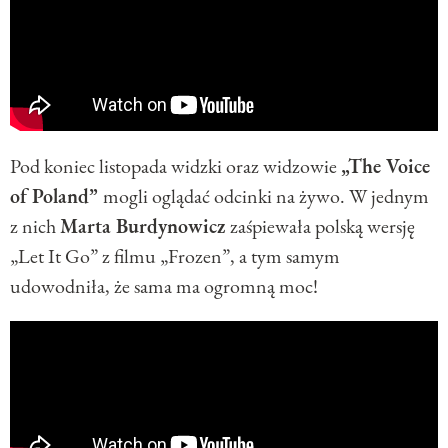
Pod koniec listopada widzki oraz widzowie
„The Voice
of Poland”
mogli oglądać odcinki na żywo. W jednym
z nich
Marta Burdynowicz
zaśpiewała polską wersję
„Let It Go” z filmu „Frozen”, a tym samym
udowodniła, że sama ma ogromną moc!