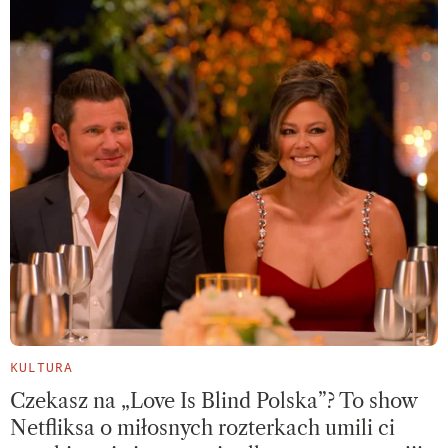
KULTURA
Czekasz na „Love Is Blind Polska”? To show
Netfliksa o miłosnych rozterkach umili ci