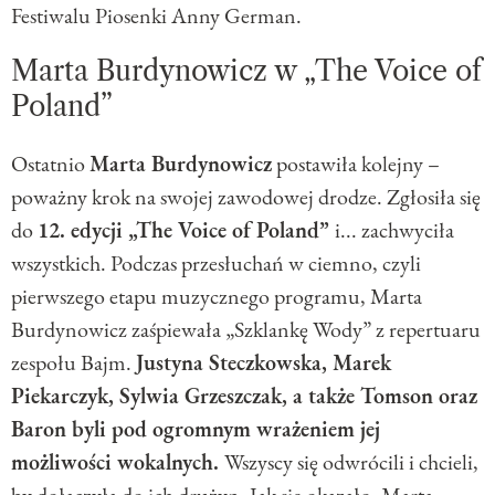
Festiwalu Piosenki Anny German.
Marta Burdynowicz w „The Voice of
Poland”
Ostatnio
Marta Burdynowicz
postawiła kolejny –
poważny krok na swojej zawodowej drodze. Zgłosiła się
do
12. edycji „The Voice of Poland”
i... zachwyciła
wszystkich. Podczas przesłuchań w ciemno, czyli
pierwszego etapu muzycznego programu, Marta
Burdynowicz zaśpiewała „Szklankę Wody” z repertuaru
zespołu Bajm.
Justyna Steczkowska, Marek
Piekarczyk, Sylwia Grzeszczak, a także Tomson oraz
Baron byli pod ogromnym wrażeniem jej
możliwości wokalnych.
Wszyscy się odwrócili i chcieli,
by dołączyła do ich drużyn. Jak się okazało, Marta