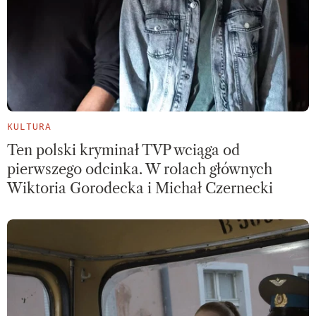
KULTURA
Ten polski kryminał TVP wciąga od
pierwszego odcinka. W rolach głównych
Wiktoria Gorodecka i Michał Czernecki